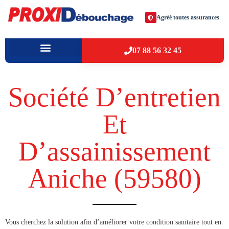
Agréé toutes assurances
07 88 56 32 45
À PROPOS
VILLES D’INTERVENTION
Société D’entretien
Et
D’assainissement
Aniche (59580​)
​​Vous cherchez la solution afin d’améliorer votre condition sanitaire tout en