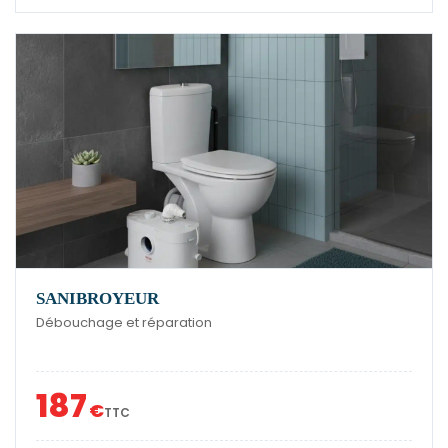
SANIBROYEUR
Débouchage et réparation
187
€
TTC