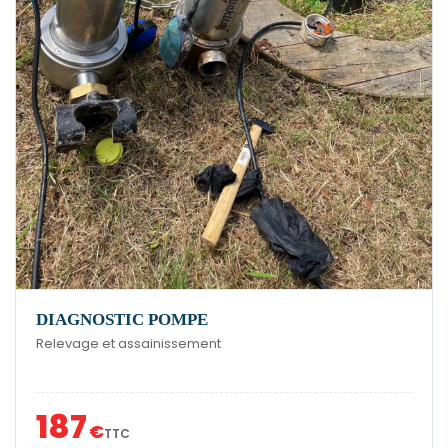
DIAGNOSTIC POMPE
Relevage et assainissement
187
€
TTC