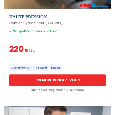
HAUTE PRESSION
Camion Hydrocureur (350 Bars)
✓ Coup d’œil caméra offert
220
€
TTC
Canalisation
Regard
Égout
PRENDRE RENDEZ-VOUS
RDV rapide · Règlement CB sur place