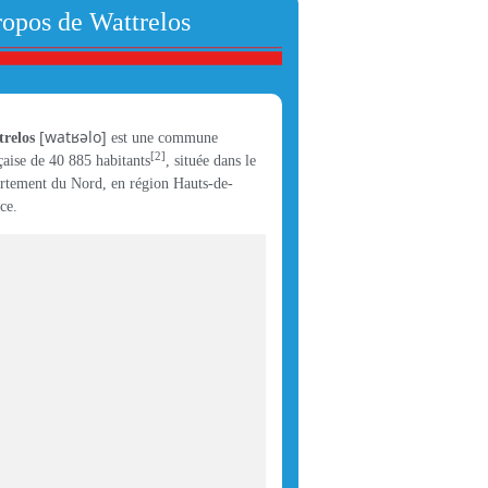
ropos de Wattrelos
[
w
a
t
ʁ
ə
l
o
]
relos
est une commune
[
2
]
çaise de 40 885 habitants
, située dans le
rtement du Nord, en région Hauts-de-
ce.