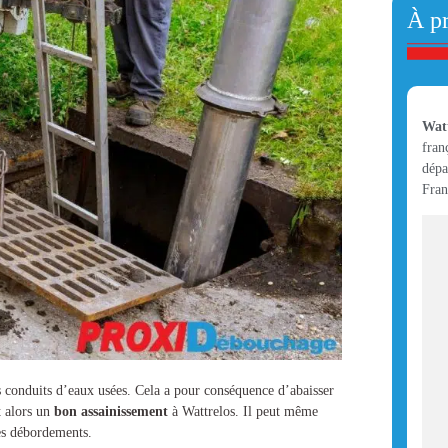
À p
Watt
fran
dépa
Fran
es conduits d’eaux usées. Cela a pour conséquence d’abaisser
t alors un
bon assainissement
à Wattrelos
. Il peut même
es débordements.