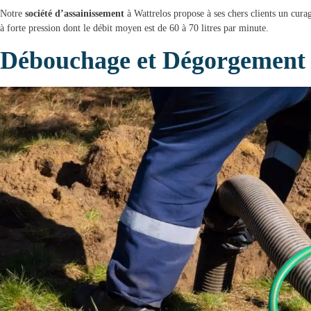
Notre
société d’assainissement
à Wattrelos
propose à ses chers clients un
curag
à forte pression dont le débit moyen est de 60 à 70 litres par minute.
Débouchage et Dégorgement