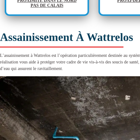
PROXIMITÉ DANS LE NORD
PROXI-D
PAS DE CALAIS
Assainissement À Wattrelos
L’
assainissement à Wattrelos
est l’opération particulièrement destinée au systèm
réalisation vous aide à protéger votre cadre de vie vis-à-vis des soucis de santé,
d’eau qui assurent le ravitaillement.