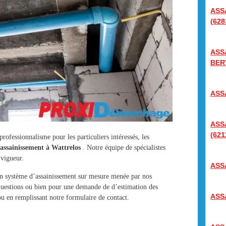
ASS
(628
ASS
BER
ASS
ASS
(621
rofessionnalisme pour les particuliers intéressés, les
assainissement à Wattrelos
. Notre équipe de spécialistes
 vigueur.
ASS
un
système d’assainissement
sur mesure menée par nos
 questions ou bien pour une demande de d’estimation des
ASS
u en remplissant notre formulaire de contact.