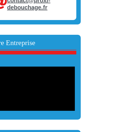
contact@proxi-
debouchage.fr
e Entreprise