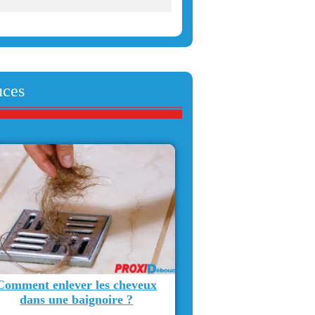
uces
Comment enlever les cheveux
dans une baignoire ?