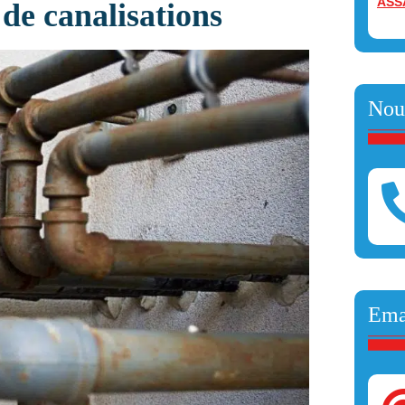
ASS
 de canalisations
Nou
Ema