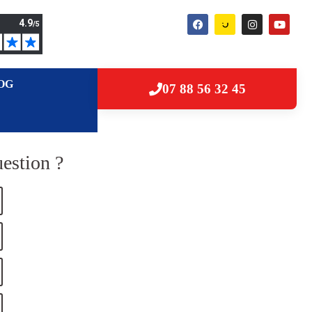
OG
07 88 56 32 45
estion ?