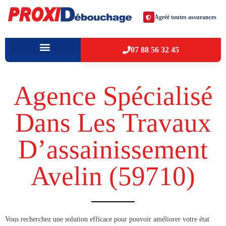
Agréé toutes assurances
07 88 56 32 45
À PROPOS
VILLES D’INTERVENTION
Agence Spécialisé
Dans Les Travaux
D’assainissement
Avelin (59710​)
​​Vous recherchez une solution efficace pour pouvoir améliorer votre état