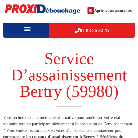
Agréé toutes assurances
07 88 56 32 45
À PROPOS
VILLES D’INTERVENTION
Service
D’assainissement
Bertry (59980​)
​​Vous recherchez une meilleure alternative pour améliorer votre état
sanitaire tout en participant pleinement à la protection de l’environnement
? Vous voulez recourir aux services d’un spécialiste connaisseur pour
entreprendre les
travaux d’assainissement à Bertry
? Bénéficiez du