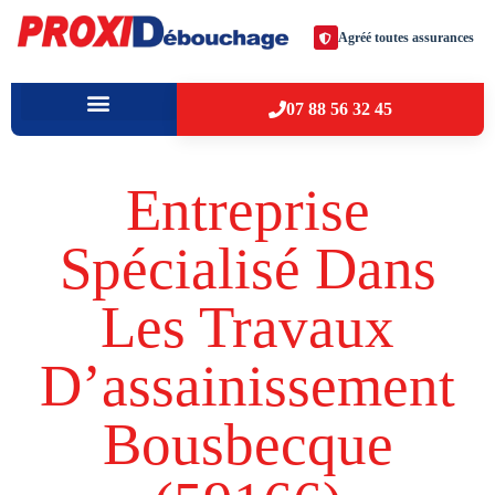
Agréé toutes assurances
07 88 56 32 45
À PROPOS
VILLES D’INTERVENTION
Entreprise
Spécialisé Dans
Les Travaux
D’assainissement
Bousbecque