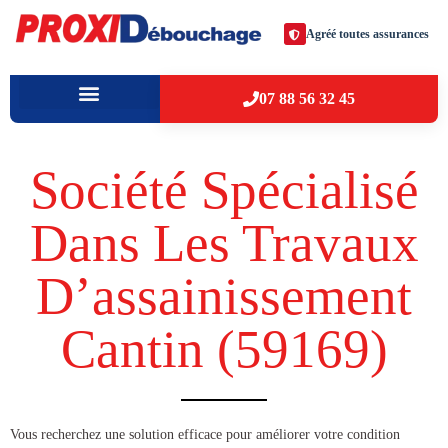
Agréé toutes assurances
07 88 56 32 45
À PROPOS
VILLES D’INTERVENTION
Société Spécialisé
Dans Les Travaux
D’assainissement
Cantin (59169​)
​​Vous recherchez une solution efficace pour améliorer votre condition