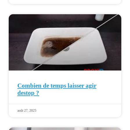
Combien de temps laisser agir
destop ?
août 27, 2025