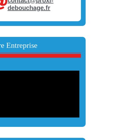
contact@proxi-
debouchage.fr
e Entreprise