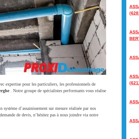
ASS
(628
ASS
BER
ASS
ASS
(621
ec expertise pour les particuliers, les professionnels de
berghe
. Notre groupe de spécialistes performants vous réalise
ASS
’un
système d’assainissement
sur mesure réalisée par nos
demande de devis, n’hésitez pas à nous joindre via notre
ASS