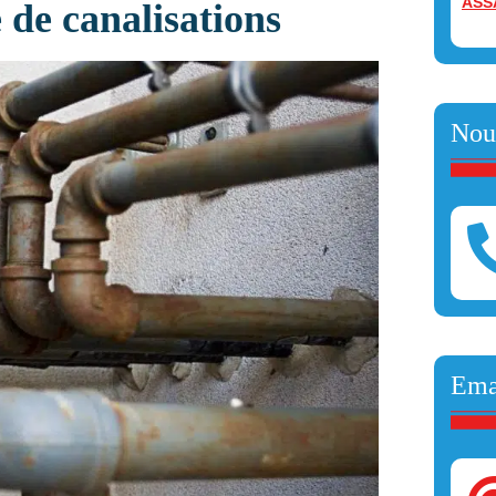
ASS
 de canalisations
Nou
Ema