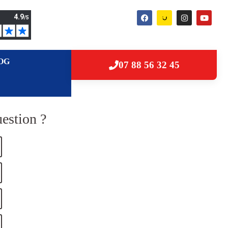
OG
07 88 56 32 45
estion ?