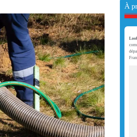
À p
Loo
comm
dépa
Fran