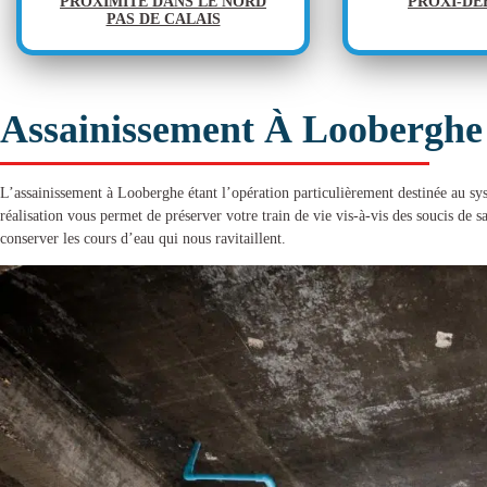
PROXIMITÉ DANS LE NORD
PROXI-D
PAS DE CALAIS
Assainissement À Looberghe
L’
assainissement à Looberghe
étant l’opération particulièrement destinée au sy
réalisation vous permet de préserver votre train de vie vis-à-vis des soucis de s
conserver les cours d’eau qui nous ravitaillent.