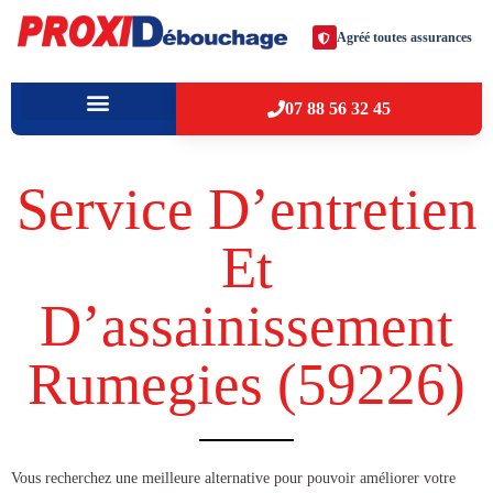
Agréé toutes assurances
07 88 56 32 45
À PROPOS
VILLES D’INTERVENTION
Service D’entretien
Et
D’assainissement
Rumegies (59226​)
​​Vous recherchez une meilleure alternative pour pouvoir améliorer votre