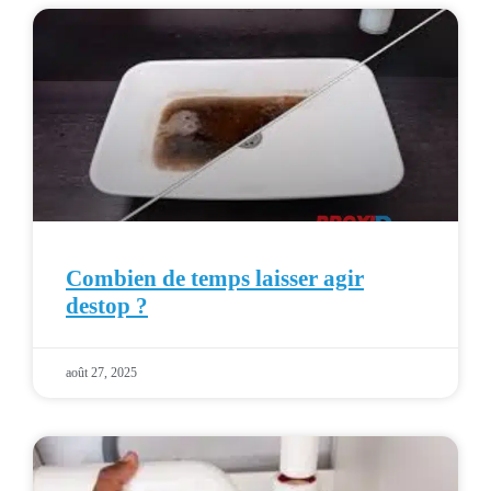
Combien de temps laisser agir
destop ?
août 27, 2025