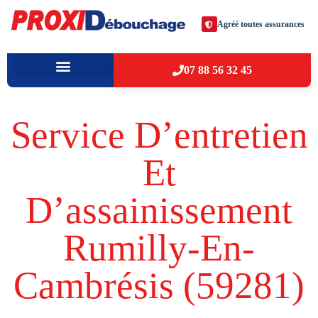
Agréé toutes assurances
07 88 56 32 45
À PROPOS
VILLES D’INTERVENTION
Service D’entretien
Et
D’assainissement
Rumilly-En-
Cambrésis (59281​)