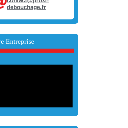
contact@proxi-
debouchage.fr
e Entreprise