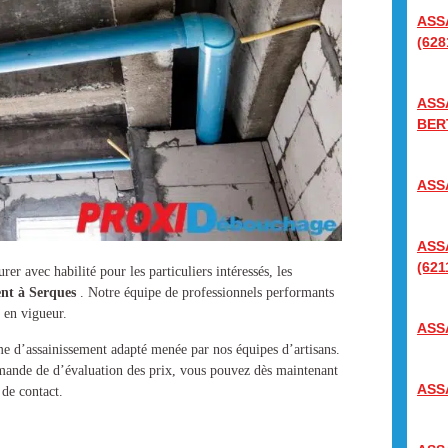
ASS
(628
ASS
BER
ASS
ASS
(621
er avec habilité pour les particuliers intéressés, les
ent à Serques
. Notre équipe de professionnels performants
s en vigueur.
ASS
me d’assainissement
adapté menée par nos équipes d’artisans.
emande de d’évaluation des prix, vous pouvez dès maintenant
ASS
de contact.