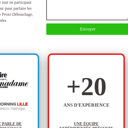
e tout en participant
ur pour parfaire les
ce Proxi-Débouchage,
nées.
Envoyer
+
20
ANS D'EXPÉRIENCE
E PARLE DE
UNE ÉQUIPE