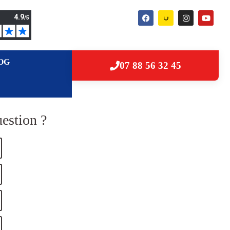
OG
07 88 56 32 45
estion ?