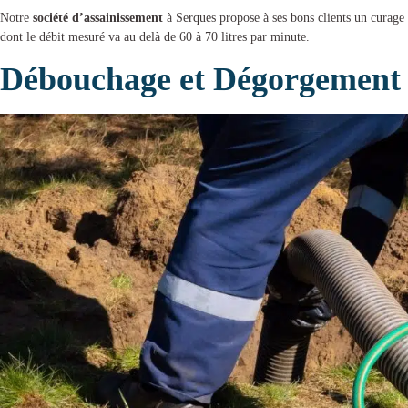
Notre
société d’assainissement
à Serques
propose à ses bons clients un
curage 
dont le débit mesuré va au delà de 60 à 70 litres par minute.
Débouchage et Dégorgement