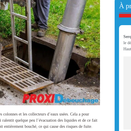
À p
Ser
le d
Haut
s colonnes et les collecteurs d’eaux usées. Cela a pour
 ralentit quelque peu l’évacuation des liquides et de ce fait
soit entièrement bouché, ce qui cause des risques de fuite.