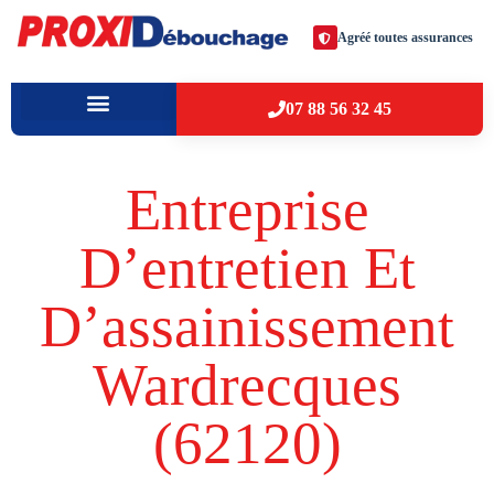
Agréé toutes assurances
07 88 56 32 45
À PROPOS
VILLES D’INTERVENTION
Entreprise
D’entretien Et
D’assainissement
Wardrecques
(62120​)