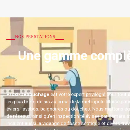
NOS PRESTATIONS
Une gamme complèt
Proxi-Débouchage
est votre expert privilégié pour tout
les plus brefs délais au cœur de la métropole lilloise po
éviers, lavabos, baignoires ou douches. Nous mettons ég
de réseaux, ainsi qu’en inspection télévisée par caméra a
incluent aussi la vidange de fosse septique et divers t