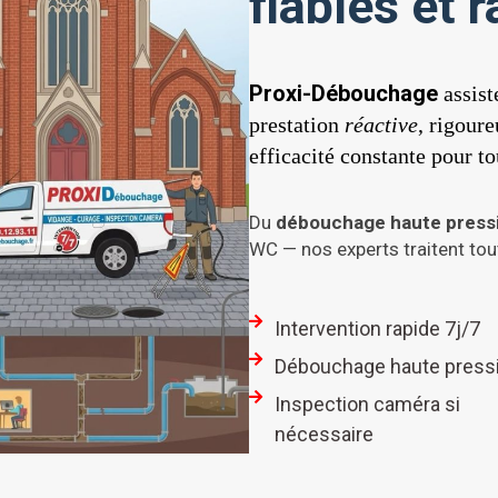
fiables et 
Proxi-Débouchage
assist
prestation
réactive
, rigour
efficacité constante pour t
Du
débouchage haute press
WC — nos experts traitent tou
Intervention rapide 7j/7
Débouchage haute press
Inspection caméra si
nécessaire