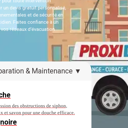
7
pour toute intervention
 un devis gratuit personnalisé,
nnementales et de sécurité en
idien. Faites confiance à un
e vos réseaux d’évacuation
Réparation & Maintenance ▼
che
ssion des obstructions de siphon,
x et savon pour une douche efficace.
noire