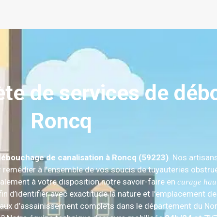
e de services de déb
Roncq
débouchage de canalisation à Roncq (59223)
. Nos artisan
ur remédier à l’ensemble de vos soucis de tuyauteries obstrué
alement à votre disposition notre savoir-faire en
curage hau
fin d’identifier avec exactitude la nature et l’emplacement 
ravaux d’assainissement complets dans le département du No