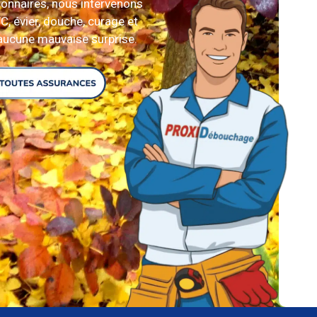
lonnaires, nous intervenons
C, évier, douche, curage et
 aucune mauvaise surprise.