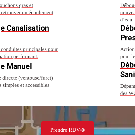
ouchons gras et
Débouc
r retrouver un écoulement
nouvea
d’eau.
e Canalisation
Déb
Pre
conduites principales pour
Action
uation performant.
pour l
Déb
e Manuel
Sani
directe (ventouse/furet)
 simples et accessibles.
Dépann
des WC
Prendre RDV