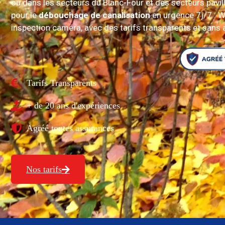
ou dans les secteurs du Blanc-Four et des secteurs pavil
pour le
débouchage de canalisation
en urgence 7j/7 : W
inspection caméra, avec des tarifs transparents et sans
Tarifs Transparents
+ de 20 ans d'expériences
Agréé toutes assurances
Nos tarifs