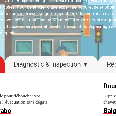
 ? Notre équipe technique demeure mobilisée
24h/24 et 7j/
ophes. Pour bénéficier d’une expertise rigoureuse et obtenir
antissons un travail soigné, respectueux des normes enviro
de vos installations sanitaires et assurer votre confort quot
activité exemplaire en matière d’entretien et de dépannage d
oncquois.
Diagnostic & Inspection ▼
Dou
ide pour déboucher vos
Suppre
lir l’évacuation sans dégâts.
cheveu
vabo
Baig