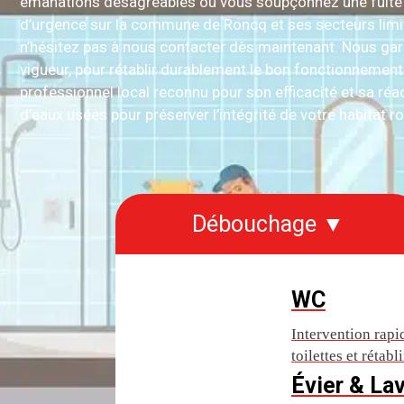
émanations désagréables ou vous soupçonnez une fuite
d’urgence sur la commune de Roncq et ses secteurs limitr
n’hésitez pas à nous contacter dès maintenant. Nous gar
vigueur, pour rétablir durablement le bon fonctionnement 
professionnel local reconnu pour son efficacité et sa ré
d’eaux usées pour préserver l’intégrité de votre habitat r
Débouchage ▼
WC
Intervention rap
toilettes et rétab
Évier & La