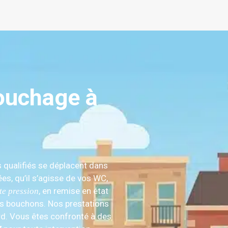
ouchage à
s qualifiés se déplacent dans
es, qu’il s’agisse de vos WC,
, en remise en état
te pression
des bouchons. Nos prestations
rd. Vous êtes confronté à des