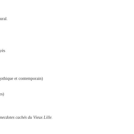
ural.
rès
gothique et contemporain)
es)
anecdotes cachés du Vieux Lille.