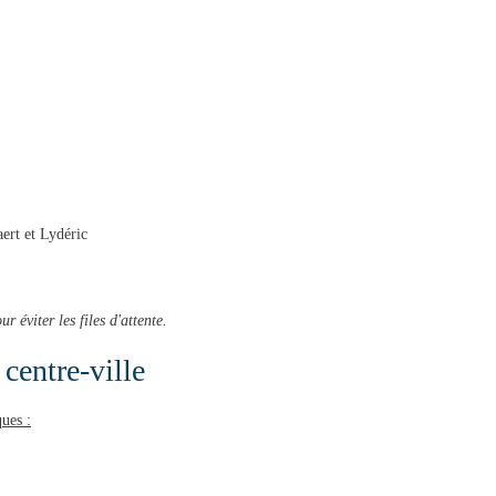
aert et Lydéric
r éviter les files d'attente.
centre-ville
ques :