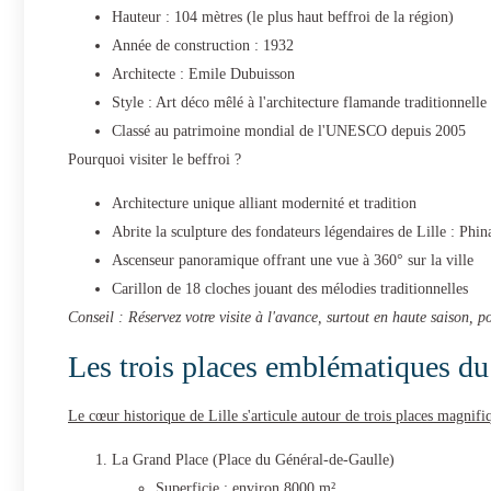
Hauteur : 104 mètres (le plus haut beffroi de la région)
Année de construction : 1932
Architecte : Emile Dubuisson
Style : Art déco mêlé à l'architecture flamande traditionnelle
Classé au patrimoine mondial de l'UNESCO depuis 2005
Pourquoi visiter le beffroi ?
Architecture unique alliant modernité et tradition
Abrite la sculpture des fondateurs légendaires de Lille : Phin
Ascenseur panoramique offrant une vue à 360° sur la ville
Carillon de 18 cloches jouant des mélodies traditionnelles
Conseil : Réservez votre visite à l'avance, surtout en haute saison, pou
Les trois places emblématiques du 
Le cœur historique de Lille s'articule autour de trois places magnifi
La Grand Place (Place du Général-de-Gaulle)
Superficie : environ 8000 m²