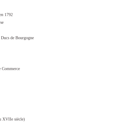
 en 1792
rse
es Ducs de Bourgogne
de Commerce
u XVIIe siècle)