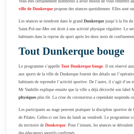
Vous êtes certainement nombreux à avoir besoin de vous remettre au 
ville de Dunkerque
propose des séances quotidiennes. Elles sont ou
Les séances se tiendront dans le grand
Dunkerque
jusqu’à la fin du
Saint-Pol-sur-Mer ont droit à une activité physique régulière. Le ser
habitants dans la reprise du sport après les deux mois de confineme
Tout Dunkerque bouge
Le programme s’appelle
Tout Dunkerque bouge
. Il est réservé a
aux sports de la ville de Dunkerque fournit des détails sur l’opératio
habitants de reprendre l’activité sportive. De l’autre, il s’agit d’u
Mr Vanhille explique ensuite que la ville a déjà décroché son label 
physiques
plus tôt. La crise du coronavirus a cependant suspendu ce
Les participants au stage peuvent pratiquer la discipline sportive de 
de Pilates. Celles-ci ont lieu du lundi au vendredi. Le programme com
du territoire de
Dunkerque
. Pour l’instant, les séances se déroule
des éducateurs sportifs confirmés.