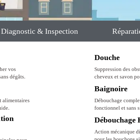
Diagnostic & Inspection
Réparat
Douche
her vos
Suppression des obst
 sans dégâts.
cheveux et savon po
Baignoire
t alimentaires
Débouchage complet
uide.
fonctionnel et sans 
tion
Débouchage H
Action mécanique di
pour les bouchons si