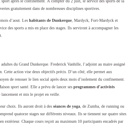
sport après le confinement. À compter du 2 juin, le service des sports de la
vertes gratuitement dans de nombreuses disciplines sportives.
 mois d’aout. Les
habitants de Dunkerque
, Mardyck, Fort-Mardyck et
vice des sports a mis en place des stages. Ils serviront à accompagner les
nt.
ux adultes du Grand Dunkerque. Frederick Vanhille, l’adjoint au maire assigné
n. Cette action vise deux objectifs précis. D’un côté, elle permet aux
n moyen de renouer le lien social après deux mois d’isolement du confinement.
Maison sport santé. Elle a prévu de lancer ses
programmes d’activités
 lancement et mis le projet en veille.
leur choix. Ils auront droit à des
séances de yoga
, de Zumba, de running ou
prend quatorze stages sur différents niveaux. Ils se tiennent sur quatre sites
nt en extérieur. Chaque cours reçoit au maximum 10 participants encadrés par