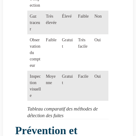
ection
Gaz
Très
Élevé
Faible
Non
traceu
élevée
r
Obser
Faible
Gratui
Très
Oui
vation
t
facile
du
compt
eur
Inspec
Moye
Gratui
Facile
Oui
tion
nne
t
visuell
e
Tableau comparatif des méthodes de
détection des fuites
Prévention et