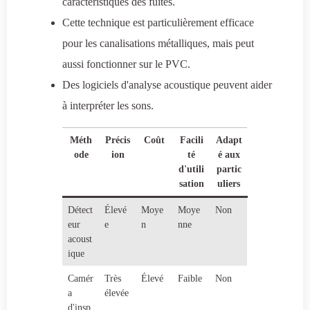
caractéristiques des fuites.
Cette technique est particulièrement efficace
pour les canalisations métalliques, mais peut
aussi fonctionner sur le PVC.
Des logiciels d'analyse acoustique peuvent aider
à interpréter les sons.
Méth
Précis
Coût
Facili
Adapt
ode
ion
té
é aux
d'utili
partic
sation
uliers
Détect
Élevé
Moye
Moye
Non
eur
e
n
nne
acoust
ique
Camér
Très
Élevé
Faible
Non
a
élevée
d'insp