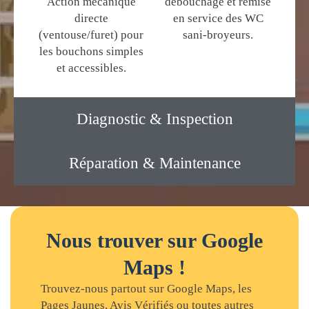
Action mécanique
débouchage et remise
directe
en service des WC
(ventouse/furet) pour
sani-broyeurs.
les bouchons simples
et accessibles.
Diagnostic & Inspection
Réparation & Maintenance
Nous trouver sur Google
Maps !
Trouvez-nous partout sur Google Maps, les
Pages Jaunes, Avis Vérifiés ou toutes autres