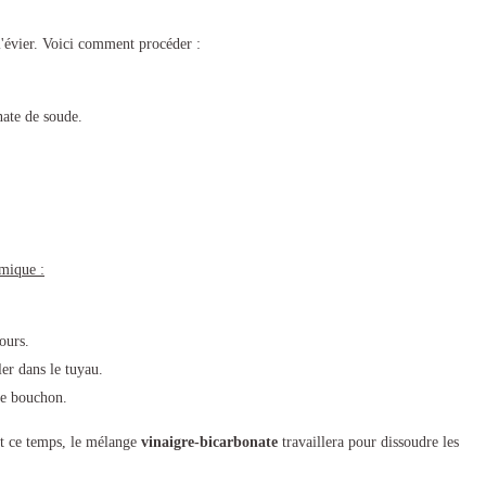
l'évier. Voici comment procéder :
nate de soude.
imique :
ours.
er dans le tuyau.
le bouchon.
nt ce temps, le mélange
vinaigre-bicarbonate
travaillera pour dissoudre les