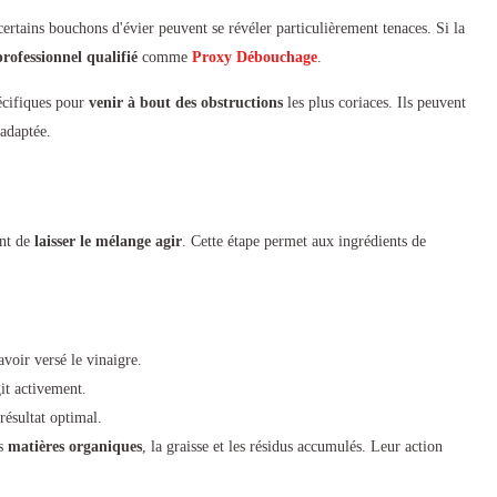
 certains bouchons d'évier peuvent se révéler particulièrement tenaces. Si la
professionnel qualifié
comme
Proxy Débouchage
.
écifiques pour
venir à bout des obstructions
les plus coriaces. Ils peuvent
 adaptée.
nt de
laisser le mélange agir
. Cette étape permet aux ingrédients de
voir versé le vinaigre.
git activement.
ésultat optimal.
es
matières organiques
, la graisse et les résidus accumulés. Leur action