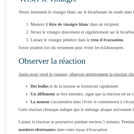
Versez lentement le vinaigre blanc sur le bicarbonate de soude dans 
Mesurez
1 litre de vinaigre blanc
dans un récipient.
Versez le vinaigre doucement et régulièrement sur le bicarbo
Laissez le vinaigre pénétrer dans le
trou d'évacuation.
Soyez prudent lors du versement pour éviter les éclaboussures.
Observer la réaction
Après avoir versé le vinaigre, observez attentivement la réaction ch
Des bulles
et de la mousse se formeront rapidement.
Un sifflement
se fera entendre, signe que la réaction est en c
La mousse
s'accumulera dans l'évier et commencera à s'écoul
Cette réaction chimique indique que le mélange attaque activement 
Laissez la réaction se poursuivre pendant environ 5 minutes. Penda
matières obstruante
s dans votre tuyau d'évacuation.