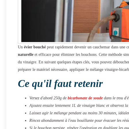
Un
évier bouché
peut rapidement devenir un cauchemar dans une cui
naturelle
et efficace pour éliminer les bouchons. Cette méthode sim
du vinaigre. En suivant quelques étapes clés, vous pouvez débouche
préparer le matériel nécessaire, appliquer le mélange vinaigre-bicarb
Ce qu'il faut retenir
Versez d'abord 250g de
bicarbonate de soude
dans le trou d'
Ajoutez ensuite lentement 1L de vinaigre blanc et observez la 
Laissez agir le mélange pendant au moins 30 minutes, idéale
Rincez abondamment à l'eau bouillante pour évacuer les résid
Si le bouchon persiste, répétez l'opération en doublant les qua