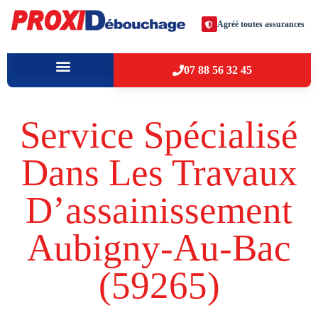
Agréé toutes assurances
07 88 56 32 45
À PROPOS
VILLES D’INTERVENTION
Service Spécialisé
Dans Les Travaux
D’assainissement
Aubigny-Au-Bac
(59265​)