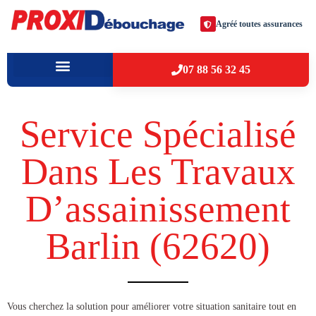
Agréé toutes assurances
07 88 56 32 45
À PROPOS
VILLES D’INTERVENTION
Service Spécialisé
Dans Les Travaux
D’assainissement
Barlin (62620​)
​​Vous cherchez la solution pour améliorer votre situation sanitaire tout en