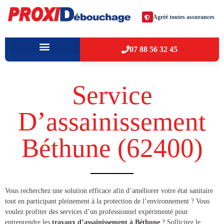
Agréé toutes assurances
07 88 56 32 45
À PROPOS
VILLES D’INTERVENTION
Service
D’assainissement
Béthune (62400​)
​​Vous recherchez une solution efficace afin d’améliorer votre état sanitaire
tout en participant pleinement à la protection de l’environnement ? Vous
voulez profiter des services d’un professionnel expérimenté pour
entreprendre les
travaux d’assainissement à Béthune
? Sollicitez le