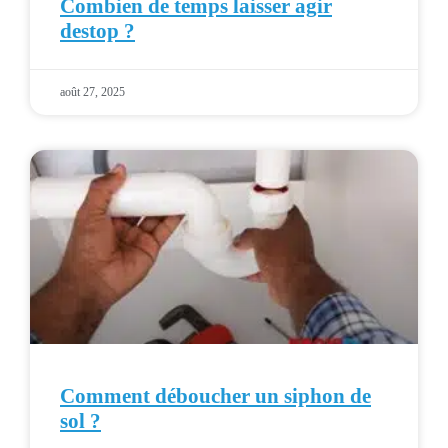
Combien de temps laisser agir
destop ?
août 27, 2025
Comment déboucher un siphon de
sol ?