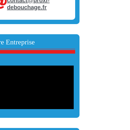
contact@proxi-
debouchage.fr
e Entreprise