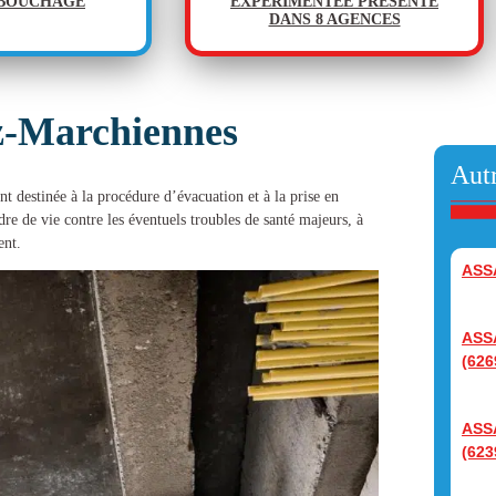
ÉBOUCHAGE
EXPÉRIMENTÉE PRÉSENTE
DANS 8 AGENCES
z-Marchiennes
Autr
t destinée à la procédure d’évacuation et à la prise en
e de vie contre les éventuels troubles de santé majeurs, à
ent.
ASS
ASS
(626
ASS
(623