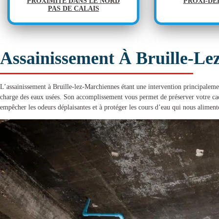
PROXIMITÉ DANS LE NORD
PROXI-D
PAS DE CALAIS
Assainissement À Bruille-Le
L’
assainissement à Bruille-lez-Marchiennes
étant une intervention principalemen
charge des eaux usées. Son accomplissement vous permet de préserver votre cadr
empêcher les odeurs déplaisantes et à protéger les cours d’eau qui nous aliment