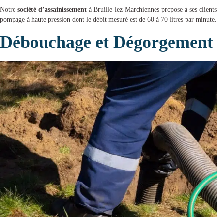
Notre
société d’assainissement
à Bruille-lez-Marchiennes
propose à ses client
pompage à haute pression dont le débit mesuré est de 60 à 70 litres par minute.
Débouchage et Dégorgement