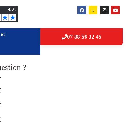
OG
07 88 56 32 45
estion ?