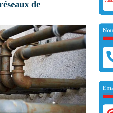
ASS
 réseaux de
Nou
Ema