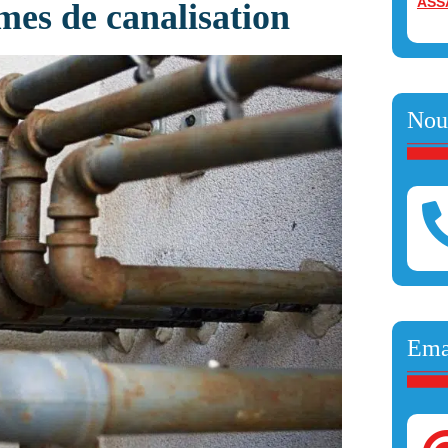
ASS
mes de canalisation
Nou
Ema