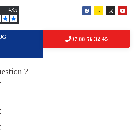
OG
07 88 56 32 45
estion ?