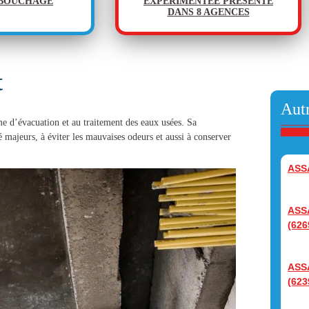
ÉBOUCHAGE
EXPÉRIMENTÉE PRÉSENTE
DANS 8 AGENCES
t
Autr
me d’évacuation et au traitement des eaux usées. Sa
é majeurs, à éviter les mauvaises odeurs et aussi à conserver
ASS
ASS
(626
ASS
(623