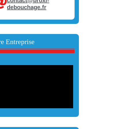
contact@proxi-
debouchage.fr
e Entreprise