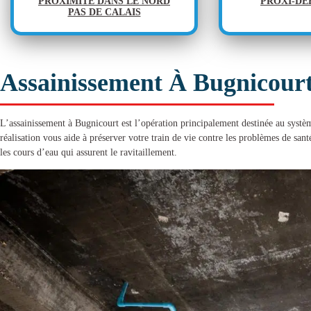
PROXIMITÉ DANS LE NORD
PROXI-D
PAS DE CALAIS
Assainissement À Bugnicour
L’
assainissement à Bugnicourt
est l’opération principalement destinée au systè
réalisation vous aide à préserver votre train de vie contre les problèmes de sant
les cours d’eau qui assurent le ravitaillement.