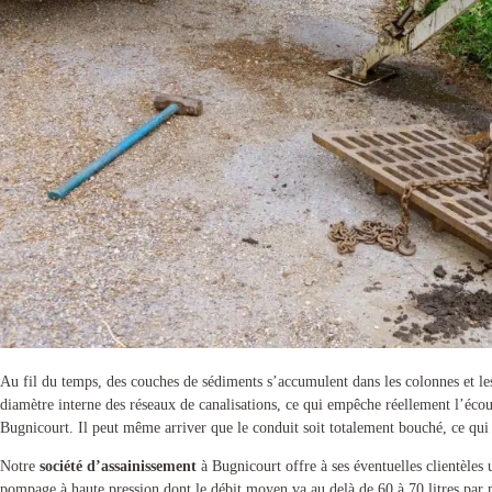
Au fil du temps, des couches de sédiments s’accumulent dans les colonnes et les
diamètre interne des réseaux de canalisations, ce qui empêche réellement l’écou
Bugnicourt
. Il peut même arriver que le conduit soit totalement bouché, ce qui 
Notre
société d’assainissement
à Bugnicourt
offre à ses éventuelles clientèles
pompage à haute pression dont le débit moyen va au delà de 60 à 70 litres par 