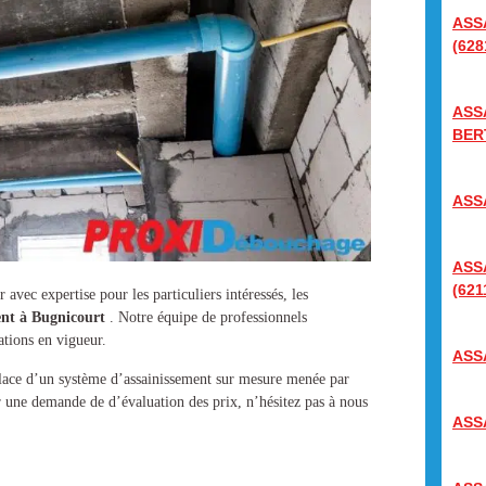
ASS
(628
ASS
BER
ASS
ASS
(621
 avec expertise pour les particuliers intéressés, les
ent à Bugnicourt
. Notre équipe de professionnels
ations en vigueur.
ASS
place d’un
système d’assainissement
sur mesure menée par
r une demande de d’évaluation des prix, n’hésitez pas à nous
ASS