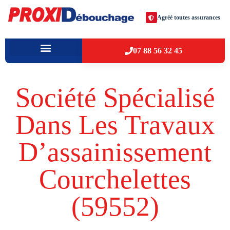
Agréé toutes assurances
07 88 56 32 45
À PROPOS
VILLES D’INTERVENTION
Société Spécialisé
Dans Les Travaux
D’assainissement
Courchelettes
(59552​)