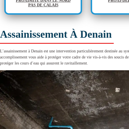
PROXIMITÉ DANS LE NORD
PROXI-D
PAS DE CALAIS
Assainissement À Denain
L’
assainissement à Denain
est une intervention particulièrement destinée au sy
accomplissement vous aide à protéger votre cadre de vie vis-à-vis des soucis de 
protéger les cours d’eau qui assurent le ravitaillement.