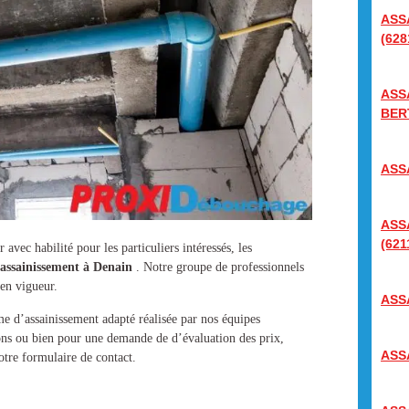
ASS
(628
ASS
BER
ASS
ASS
(621
avec habilité pour les particuliers intéressés, les
’assainissement à Denain
. Notre groupe de professionnels
en vigueur.
ASS
me d’assainissement
adapté réalisée par nos équipes
ions ou bien pour une demande de d’évaluation des prix,
ASS
otre formulaire de contact.