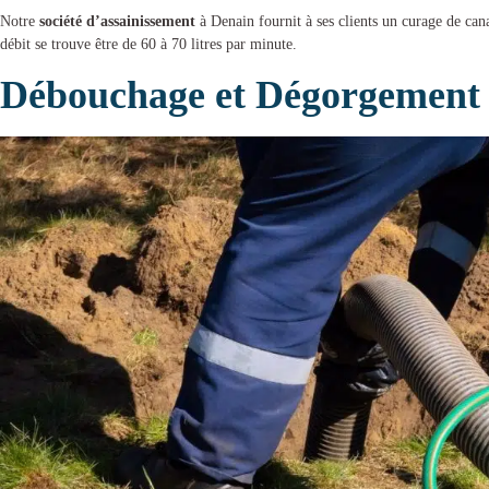
Notre
société d’assainissement
à Denain
fournit à ses clients un
curage de cana
débit se trouve être de 60 à 70 litres par minute.
Débouchage et Dégorgement