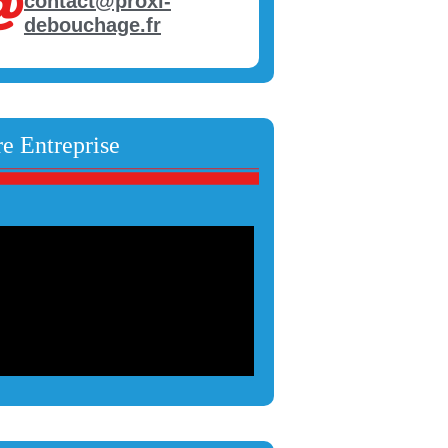
contact@proxi-
debouchage.fr
e Entreprise