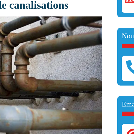
ASS
de canalisations
Nou
Ema