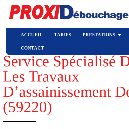
ACCUEIL
TARIFS
PRESTATIONS
CONTACT
Service Spécialisé 
Les Travaux
D’assainissement D
(59220​)