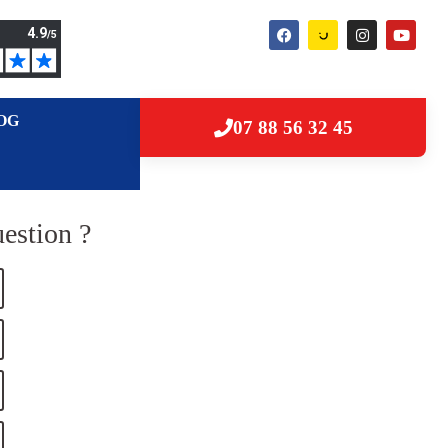
OG
07 88 56 32 45
estion ?