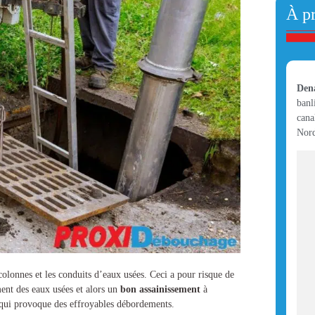
À p
Den
banl
cana
Nord
olonnes et les conduits d’eaux usées. Ceci a pour risque de
ment des eaux usées et alors un
bon assainissement
à
ce qui provoque des effroyables débordements.