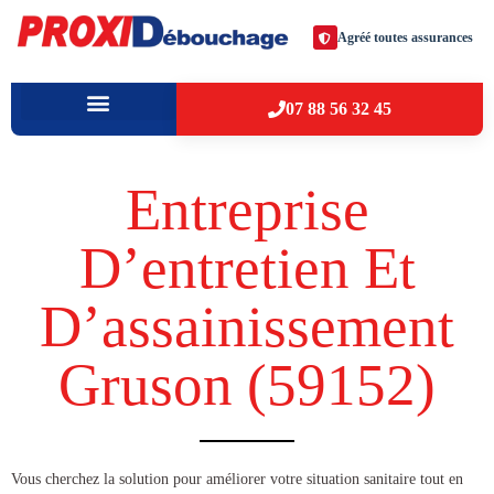
Agréé toutes assurances
07 88 56 32 45
À PROPOS
VILLES D’INTERVENTION
Entreprise
D’entretien Et
D’assainissement
Gruson (59152​)
​​Vous cherchez la solution pour améliorer votre situation sanitaire tout en