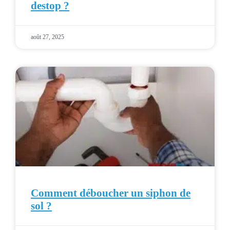
destop ?
août 27, 2025
Comment déboucher un siphon de
sol ?