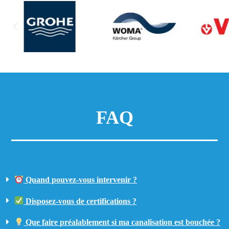
FAQ
Quand pouvez-vous intervenir ?
Disposez-vous de certifications ?
Que faire préalablement si ma canalisation est bouchée ?