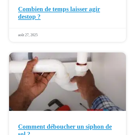
Combien de temps laisser agir
destop ?
août 27, 2025
Comment déboucher un siphon de
sol ?