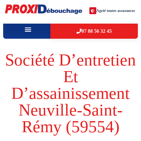
Agréé toutes assurances
07 88 56 32 45
À PROPOS
VILLES D’INTERVENTION
Société D’entretien
Et
D’assainissement
Neuville-Saint-
Rémy (59554​)