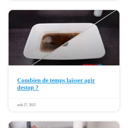
Combien de temps laisser agir
destop ?
août 27, 2025