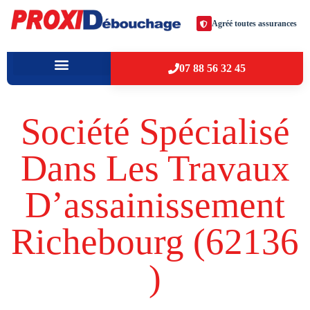
Agréé toutes assurances
07 88 56 32 45
À PROPOS
VILLES D’INTERVENTION
Société Spécialisé
Dans Les Travaux
D’assainissement
Richebourg (62136​
)