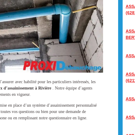
ASS
(628
ASS
BER
ASS
ASS
(621
assurer avec habilité pour les particuliers intéressés, les
x d’assainissement à Rivière
. Notre équipe d’agents
ements en vigueur.
ASS
 mise en place d’un
système d’assainissement
personnalisé
à toutes vos questions ou bien pour une demande de
ASS
hone ou en remplissant notre questionnaire en ligne.