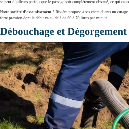
se peut d’ailleurs parfois que le passage soit complètement obstrué, ce qui caus
Notre
société d’assainissement
à Rivière
propose à ses chers clients un
curage 
forte pression dont le débit va au delà de 60 à 70 litres par minute.
Débouchage et Dégorgement