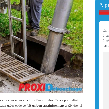
À p
En h
d’ea
2
m
dans
s colonnes et les conduits d’eaux usées. Cela a pour effet
 eaux usées et de ce fait un
bon assainissement
à Rivière
. Il