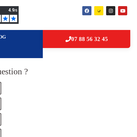
OG
07 88 56 32 45
estion ?