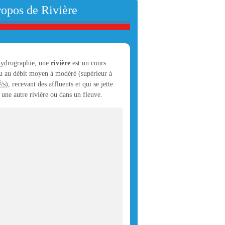
ropos de Rivière
ydrographie, une
rivière
est un cours
u au débit moyen à modéré (supérieur à
3
/s
), recevant des affluents et qui se jette
 une autre rivière ou dans un fleuve.