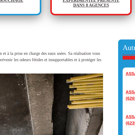
ÉBOUCHAGE
EXPÉRIMENTÉE PRÉSENTE
DANS 8 AGENCES
Autr
 et à la prise en charge des eaux usées. Sa réalisation vous
évenir les odeurs fétides et insupportables et à protéger les
ASS
ASS
(626
ASS
(623