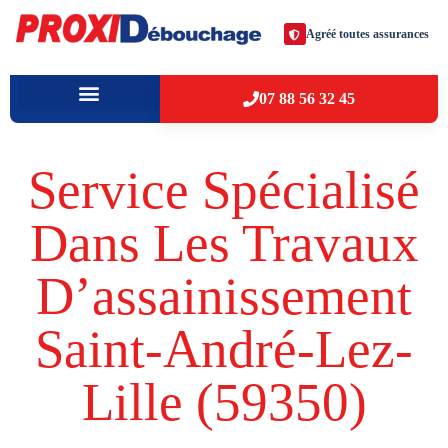
Agréé toutes assurances
07 88 56 32 45
À PROPOS
VILLES D’INTERVENTION
Service Spécialisé
Dans Les Travaux
D’assainissement
Saint-André-Lez-
Lille (59350​)