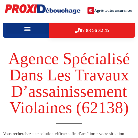
Agréé toutes assurances
07 88 56 32 45
À PROPOS
VILLES D’INTERVENTION
Agence Spécialisé
Dans Les Travaux
D’assainissement
Violaines (62138​)
​​Vous recherchez une solution efficace afin d’améliorer votre situation