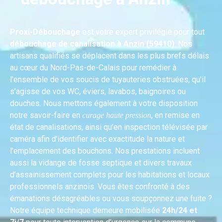
Proxi-Débouchage
est votre expert privilégié pour tout
débouchage de canalisation à Anzin (59410)
. Nos
artisans qualifiés se déplacent dans les plus brefs délais
au cœur du Nord-Pas-de-Calais pour remédier à
l’ensemble de vos soucis de tuyauteries obstruées, qu’il
s’agisse de vos WC, éviers, lavabos, baignoires ou
douches. Nous mettons également à votre disposition
notre savoir-faire en
, en remise en
curage haute pression
état de canalisations, ainsi qu’en inspection télévisée par
caméra afin d’identifier avec exactitude la nature et
l’emplacement des bouchons. Nos prestations incluent
aussi la vidange de fosse septique et divers travaux
d’assainissement complets pour les habitations et locaux
professionnels anzinois. Vous êtes confronté à des
émanations désagréables ou vous soupçonnez une fuite ?
Notre équipe technique demeure mobilisée
24h/24 et