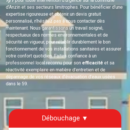
7j/7
pour toute intervention d’urgence sur la commune
d’Anzin et ses secteurs limitrophes. Pour bénéficier d’une
expertise rigoureuse et obtenir un devis gratuit
personnalisé, n’hésitez pas à nous contacter dès
maintenant. Nous garantissons un travail soigné,
respectueux des normes environnementales et de
sécurité en vigueur, pour rétablir durablement le bon
fonctionnement de vos installations sanitaires et assurer
votre confort quotidien. Faites confiance à un
professionnel local reconnu pour son
efficacité
et sa
réactivité exemplaire en matière d’entretien et de
dépannage de vos réseaux d’évacuation d’eaux usées
dans le 59.
Débouchage ▼