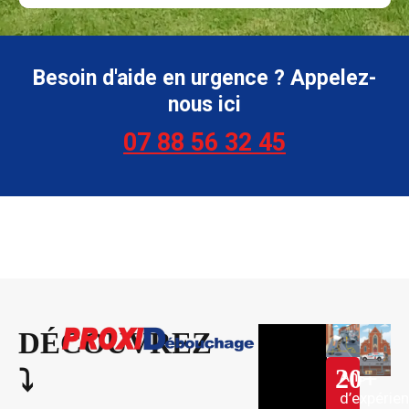
Besoin d'aide en urgence ? Appelez-
nous ici
07 88 56 32 45
DÉCOUVREZ
20
+
⤵︎
Ans
d’expérie