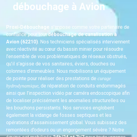
débouchage à Avion
Proxi-Débouchage
s’impose comme votre partenaire de
confiance pour tout
débouchage de canalisation à
Avion (62210)
. Nos techniciens spécialisés interviennent
avec réactivité au cœur du bassin minier pour résoudre
l’ensemble de vos problématiques de réseaux obstrués,
qu’il s’agisse de vos sanitaires, éviers, douches ou
colonnes d’immeubles. Nous mobilisons un équipement
de pointe pour réaliser des prestations de
curage
, de réparation de conduits endommagés
hydrodynamique
ainsi que l’inspection vidéo par caméra endoscopique afin
de localiser précisément les anomalies structurelles ou
les bouchons persistants. Nos services englobent
également la vidange de fosses septiques et les
opérations d’assainissement global. Vous subissez des
remontées d’odeurs ou un engorgement sévère ? Notre