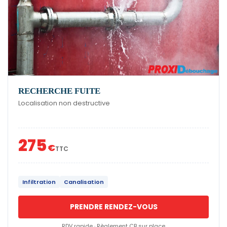
RECHERCHE FUITE
Localisation non destructive
275
€
TTC
Infiltration
Canalisation
PRENDRE RENDEZ-VOUS
RDV rapide · Règlement CB sur place