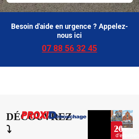
Besoin d'aide en urgence ? Appelez-
nous ici
07 88 56 32 45
DÉCOUVREZ
20
+
⤵︎
Ans
d’expérie