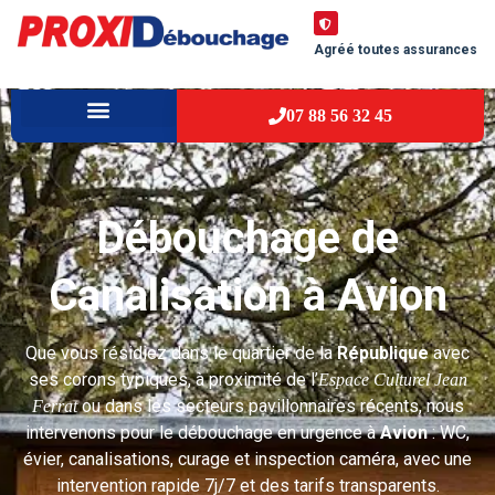
Agréé toutes assurances
07 88 56 32 45
À PROPOS
VILLES D’INTERVENTION
Débouchage de
Canalisation à Avion
Que vous résidiez dans le quartier de la
République
avec
ses corons typiques, à proximité de l’
Espace Culturel Jean
ou dans les secteurs pavillonnaires récents, nous
Ferrat
intervenons pour le débouchage en urgence à
Avion
: WC,
évier, canalisations, curage et inspection caméra, avec une
intervention rapide 7j/7 et des tarifs transparents.