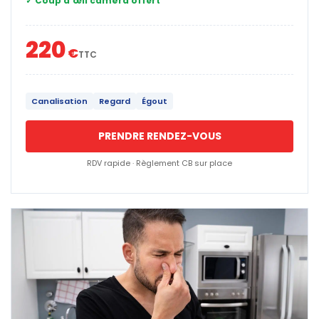
✓ Coup d’œil caméra offert
220
€
TTC
Canalisation
Regard
Égout
PRENDRE RENDEZ-VOUS
RDV rapide · Règlement CB sur place