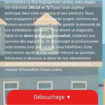
persistantes ou d’un engorgement sévère, notre équipe
est mobilisée
24h/24 et 7j/7
pour toute urgence
technique dans votre commune et ses alentours. Nous
nous engageons à fournir un travail soigné, conforme aux
normes environnementales, afin de garantir la pérennité de
vos installations sanitaires. Pour obtenir un diagnostic
fiable et un
devis gratuit personnalisé
, contactez nos
services dès aujourd’hui. En choisissant un professionnel
local reconnu pour son sérieux, vous bénéficiez d’une
intervention rapide et d’un confort retrouvé au quotidien.
Découvrez ci-dessous le détail de nos interventions
spécialisées pour l’entretien et le dépannage de vos
réseaux d’évacuation d’eaux usées.
Débouchage ▼