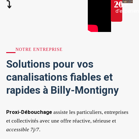
20
+
⤵︎
Ans
d’expérie
NOTRE ENTREPRISE
Solutions pour vos
canalisations fiables et
rapides à Billy-Montigny
Proxi-Débouchage
assiste les particuliers, entreprises
et collectivités avec une offre réactive, sérieuse et
accessible 7j/7
.