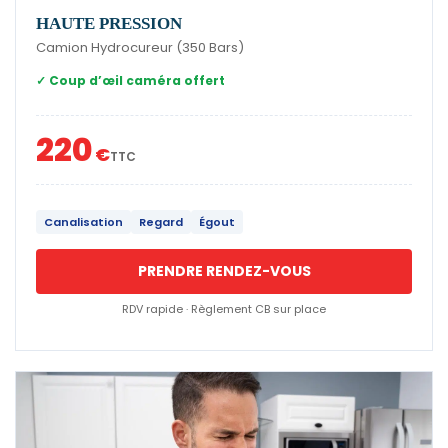
HAUTE PRESSION
Camion Hydrocureur (350 Bars)
✓ Coup d’œil caméra offert
220
€
TTC
Canalisation
Regard
Égout
PRENDRE RENDEZ-VOUS
RDV rapide · Règlement CB sur place