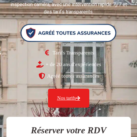
inspection caméra, avec une intervention rapide 7j/7 et
des tarifs transparents.
Tarifs Transparents
+ de 20 ans d'expériences
Agréé toutes assurances
Nos tarifs
Réserver votre RDV