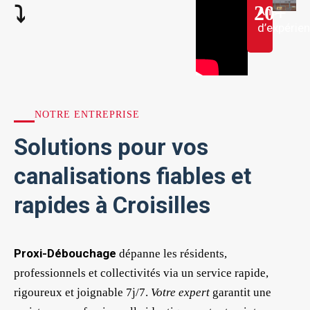
20
+
⤵︎
Ans
d’expérie
NOTRE ENTREPRISE
Solutions pour vos
canalisations fiables et
rapides à Croisilles
Proxi-Débouchage
dépanne les résidents,
professionnels et collectivités via un service rapide,
rigoureux et joignable 7j/7.
Votre expert
garantit une