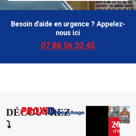
Besoin d'aide en urgence ? Appelez-
nous ici
07 88 56 32 45
DÉCOUVREZ
20
+
⤵︎
Ans
d’expérie