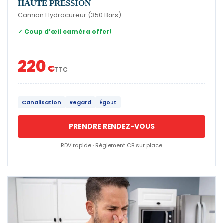
HAUTE PRESSION
Camion Hydrocureur (350 Bars)
✓ Coup d’œil caméra offert
220
€
TTC
Canalisation
Regard
Égout
PRENDRE RENDEZ-VOUS
RDV rapide · Règlement CB sur place