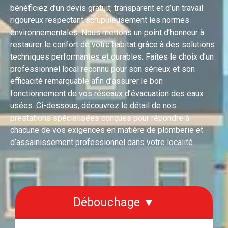
bénéficiez d’un devis gratuit, transparent et d’un travail
rigoureux respectant scrupuleusement les normes
environnementales. Nous mettons un point d’honneur à
restaurer le confort de votre habitat grâce à des solutions
techniques performantes et durables. Faites le choix d’un
professionnel local reconnu pour son sérieux et son
efficacité remarquable afin d’assurer le bon
fonctionnement de vos réseaux d’évacuation des eaux
usées. Ci-dessous, découvrez le détail de nos
prestations spécialisées conçues pour répondre à
chacune de vos exigences en matière de plomberie et
d’assainissement professionnel dans votre localité.
Débouchage ▼