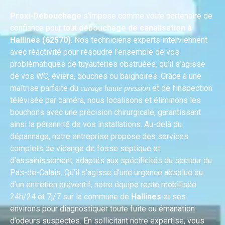
Proxi-Débouchage
s’impose comme votre partenaire de
confiance pour tout
débouchage de canalisation à
Hallines (62570)
. Nos techniciens experts interviennent
avec réactivité pour résoudre l’ensemble de vos
problématiques de tuyauteries obstruées, qu’il s’agisse
de vos WC, éviers, douches ou baignoires. Grâce à une
maîtrise parfaite du
et de l’inspection
curage haute pression
télévisée par caméra, nous localisons et éliminons les
bouchons avec une précision chirurgicale, garantissant
ainsi la pérennité de vos installations. Au-delà du
dépannage, notre entreprise propose des services
complets de vidange de fosse septique et
d’assainissement, adaptés aux spécificités du secteur du
Pas-de-Calais. Qu’il s’agisse d’une urgence absolue ou
d’un entretien préventif, notre équipe reste mobilisée
24h/24 et 7j/7 sur la commune de
Hallines
et ses
environs pour diagnostiquer toute fuite ou émanation
d’odeurs suspectes. En sollicitant notre expertise, vous