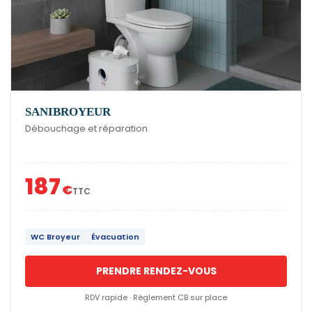
SANIBROYEUR
Débouchage et réparation
187
€
TTC
WC Broyeur
Évacuation
PRENDRE RENDEZ-VOUS
RDV rapide · Règlement CB sur place