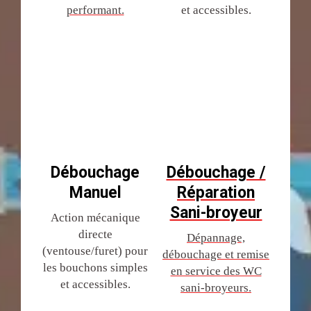
performant.
et accessibles.
Débouchage
Débouchage /
Manuel
Réparation
Sani-broyeur
Action mécanique
directe
Dépannage,
(ventouse/furet) pour
débouchage et remise
les bouchons simples
en service des WC
et accessibles.
sani-broyeurs.