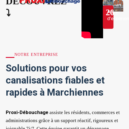
DÉCOUVREZ
20
+
⤵︎
Ans
d’expérie
NOTRE ENTREPRISE
Solutions pour vos
canalisations fiables et
rapides à Marchiennes
Proxi-Débouchage
assiste les résidents, commerces et
administrations grâce à un support réactif, rigoureux et
joignable 7j/7. Cette équipe garantit un dépannage