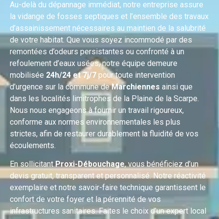
Au-delà du dépannage immédiat, notre entreprise assure
la vidange de fosses septiques et l’ensemble des travaux
d’assainissement nécessaires au maintien de la salubrité
de votre habitat. Que vous soyez incommodé par des
remontées d’odeurs persistantes ou confronté à un
refoulement d’eaux usées, notre équipe demeure
mobilisée
24h/24 et 7j/7
pour toute intervention
d’urgence sur la commune de
Marchiennes
ainsi que
dans les localités limitrophes de la Plaine de la Scarpe.
Nous nous engageons à fournir un travail rigoureux,
conforme aux normes environnementales les plus
strictes, afin de restaurer durablement la fluidité de vos
écoulements.
En sollicitant
Proxi-Débouchage
, vous bénéficiez d’un
devis gratuit, transparent et personnalisé. Notre réactivité
exemplaire et notre savoir-faire technique garantissent le
confort de votre foyer et la pérennité de vos
infrastructures sanitaires. Faites le choix d’un expert local