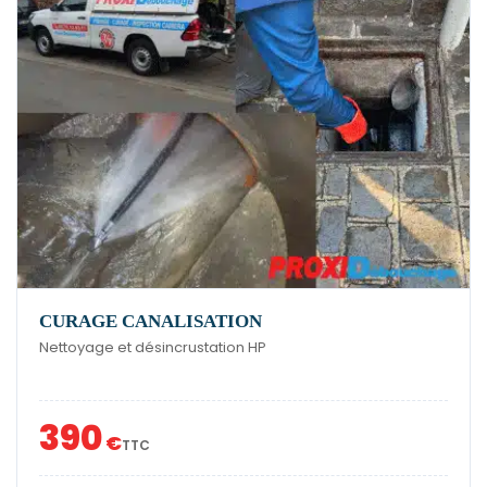
CURAGE CANALISATION
Nettoyage et désincrustation HP
390
€
TTC