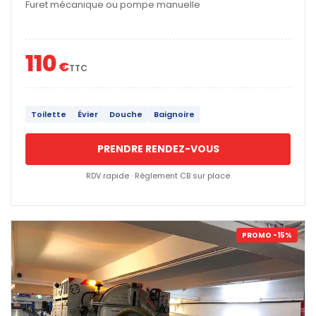
Furet mécanique ou pompe manuelle
110
€
TTC
Toilette
Évier
Douche
Baignoire
PRENDRE RENDEZ-VOUS
RDV rapide · Règlement CB sur place
PROMO -15%