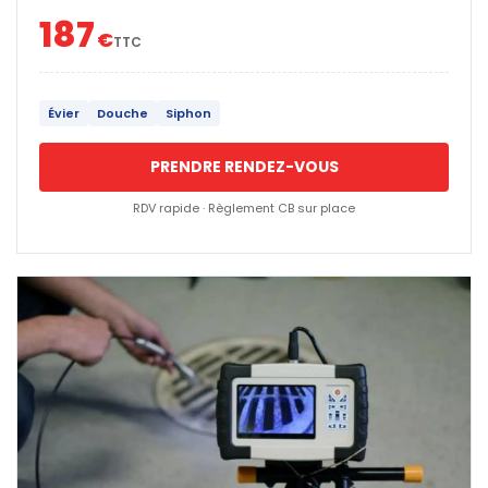
187
€
TTC
Évier
Douche
Siphon
PRENDRE RENDEZ-VOUS
RDV rapide · Règlement CB sur place