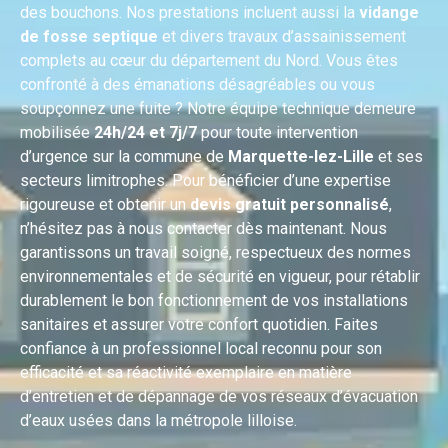
des bouchons. Nos prestations incluent aussi la
vidange
de fosse septique
et divers travaux d’assainissement
complets au cœur du département du Nord. Vous êtes
confronté à des émanations désagréables ou vous
soupçonnez une fuite ? Notre équipe technique demeure
mobilisée
24h/24 et 7j/7
pour toute intervention
d’urgence sur la commune de
Marquette-lez-Lille
et ses
secteurs limitrophes. Pour bénéficier d’une expertise
rigoureuse et obtenir un
devis gratuit personnalisé
,
n’hésitez pas à nous contacter dès maintenant. Nous
garantissons un travail soigné, respectueux des normes
environnementales et de sécurité en vigueur, pour rétablir
durablement le bon fonctionnement de vos installations
sanitaires et assurer votre confort quotidien. Faites
confiance à un professionnel local reconnu pour son
efficacité et sa réactivité exemplaire en matière
d’entretien et de dépannage de vos réseaux d’évacuation
d’eaux usées dans la métropole lilloise.