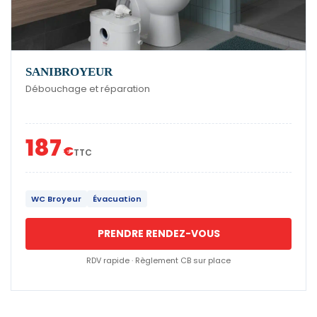
SANIBROYEUR
Débouchage et réparation
187
€
TTC
WC Broyeur
Évacuation
PRENDRE RENDEZ-VOUS
RDV rapide · Règlement CB sur place