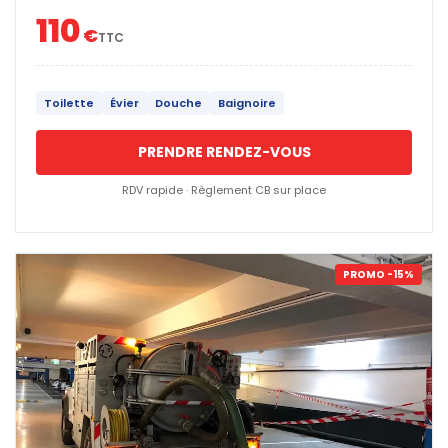
110
€
TTC
Toilette
Évier
Douche
Baignoire
PRENDRE RENDEZ-VOUS
RDV rapide · Règlement CB sur place
PROMO -15%