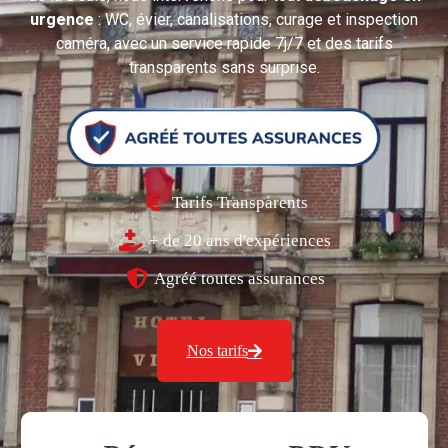
urgence
: WC, évier, canalisations, curage et inspection
caméra, avec un service rapide 7j/7 et des tarifs
transparents sans surprise.
Tarifs Transparents
+ de 20 ans d'expériences
Agréé toutes assurances
Nos tarifs