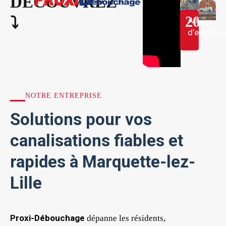
DÉCOUVREZ
20
+
⤵︎
Ans
d’expérie
NOTRE ENTREPRISE
Solutions pour vos
canalisations fiables et
rapides à Marquette-lez-
Lille
Proxi-Débouchage
dépanne les résidents,