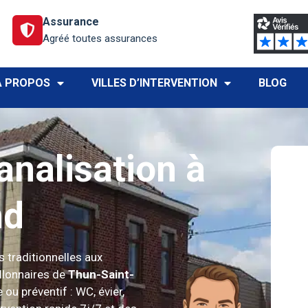
Assurance
Agréé toutes assurances
À PROPOS
VILLES D’INTERVENTION
BLOG
nalisation à
nd
s traditionnelles aux
illonnaires de
Thun-Saint-
ou préventif : WC, évier,