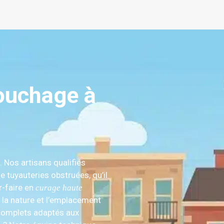
ouchage à
. Nos artisans qualifiés
 tuyauteries obstruées, qu’il
r-faire en
curage haute
e la nature et l’emplacement
 complets adaptés aux