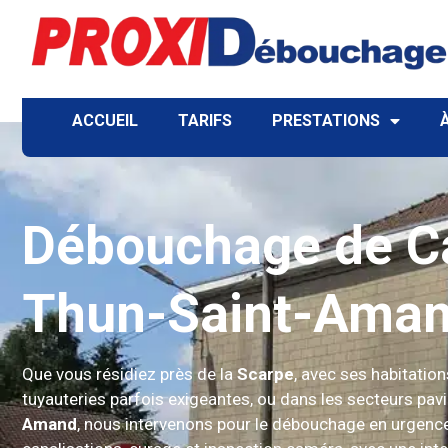
ACCUEIL
TARIFS
PRESTATIONS
Débouchage de Ca
Thun-Saint-Ama
Que vous résidiez près de la
Scarpe
, avec ses habitation
tuyauteries parfois exigeantes, ou dans les secteurs pav
Amand
, nous intervenons pour le débouchage en urgence 