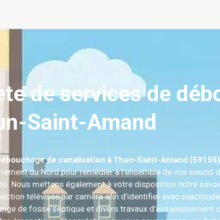
e de services de déb
un-Saint-Amand
débouchage de canalisation à Thun-Saint-Amand (59158)
rtement du Nord pour remédier à l’ensemble de vos soucis de
hes. Nous mettons également à votre disposition notre savoi
spection télévisée par caméra afin d’identifier avec exactitud
dange de fosse septique et divers travaux d’assainissement