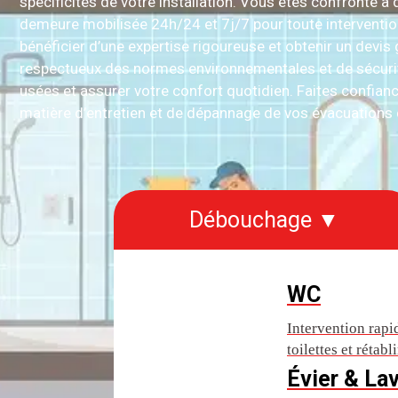
spécificités de votre installation. Vous êtes confronté
demeure mobilisée 24h/24 et 7j/7 pour toute intervent
bénéficier d’une expertise rigoureuse et obtenir un devis 
respectueux des normes environnementales et de sécurité
usées et assurer votre confort quotidien. Faites confianc
matière d’entretien et de dépannage de vos évacuations 
Débouchage ▼
WC
Intervention rap
toilettes et rétab
Évier & La