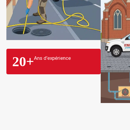
20
+
Ans d’expérience