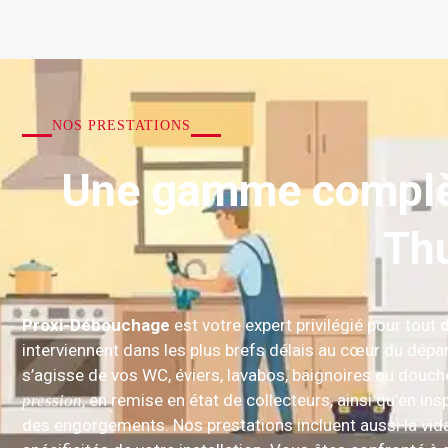
NOS PRESTATIONS
Une gamme complèt
Th
Proxi-Débouchage
est votre expert privilégié pour tout
interviennent dans les plus brefs délais au cœur du dépa
s’agisse de vos WC, éviers, lavabos, baignoires ou douc
, en remise en état de collecteurs, ainsi qu’en in
pression
des engorgements. Nos prestations incluent aussi la vi