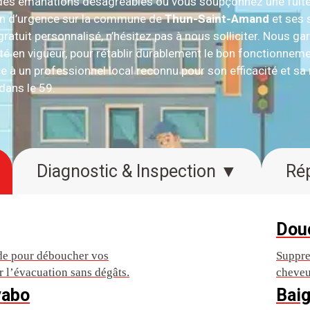
 à des émanations désagréables ou vous soupçonnez une fuit
ion d’urgence sur la commune de
Thun-Saint-Amand
et ses 
gratuit personnalisé, n’hésitez pas à nous solliciter. Nous ga
 en vigueur, pour rétablir durablement le bon fonctionnem
e à un professionnel local reconnu pour son efficacité et sa 
dans le 59.
Diagnostic & Inspection ▼
Dou
ide pour déboucher vos
Suppre
lir l’évacuation sans dégâts.
cheveu
vabo
Baig