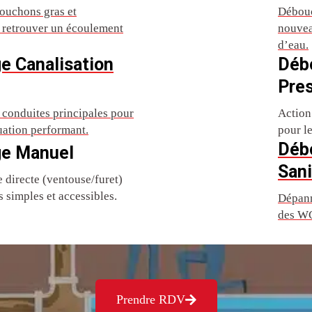
ouchons gras et
Débouc
r retrouver un écoulement
nouvea
d’eau.
e Canalisation
Déb
Pre
conduites principales pour
Action
uation performant.
pour l
Déb
e Manuel
Sani
directe (ventouse/furet)
 simples et accessibles.
Dépann
des WC
Prendre RDV