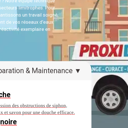
e ? Notre équipe technique
secteurs limitrophes. Pour
rantissons un travail soigné,
ent de vos réseaux d’eaux
réactivité exemplaire en
Réparation & Maintenance ▼
che
ssion des obstructions de siphon,
x et savon pour une douche efficace.
noire