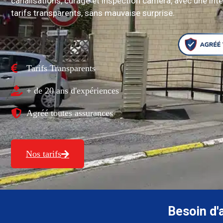
canalisations, curage et inspection caméra, avec une inte
tarifs transparents, sans mauvaise surprise.
Tarifs Transparents
+ de 20 ans d'expériences
Agréé toutes assurances
Nos tarifs
Besoin d'