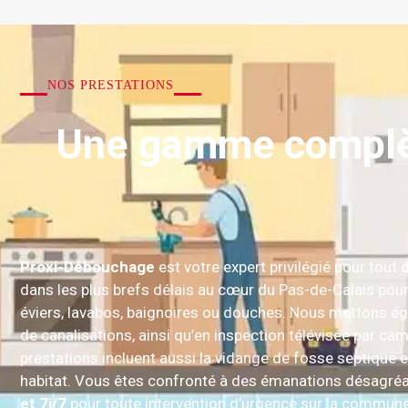
NOS PRESTATIONS
Une gamme complèt
Proxi-Débouchage
est votre expert privilégié pour tout
dans les plus brefs délais au cœur du Pas-de-Calais pour
éviers, lavabos, baignoires ou douches. Nous mettons ég
de canalisations, ainsi qu’en inspection télévisée par ca
prestations incluent aussi la vidange de fosse septique 
habitat. Vous êtes confronté à des émanations désagré
et 7j/7
pour toute intervention d’urgence sur la commune 