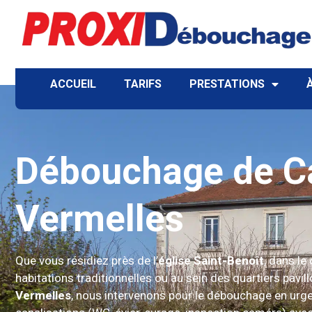
ACCUEIL
TARIFS
PRESTATIONS
Débouchage de Ca
Vermelles
Que vous résidiez près de l’
église Saint-Benoît
, dans le
habitations traditionnelles ou au sein des quartiers pavil
Vermelles
, nous intervenons pour le débouchage en urge