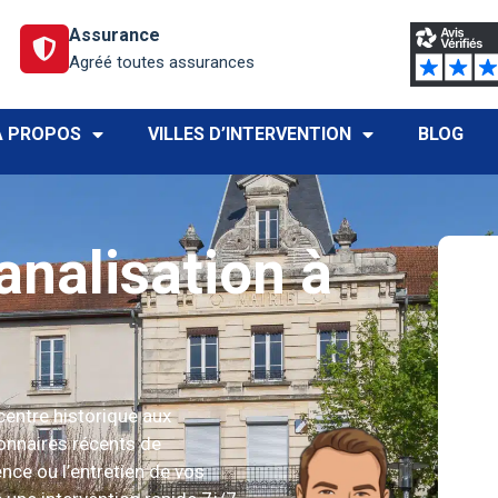
Assurance
Agréé toutes assurances
À PROPOS
VILLES D’INTERVENTION
BLOG
nalisation à
 centre historique aux
lonnaires récents de
nce ou l’entretien de vos