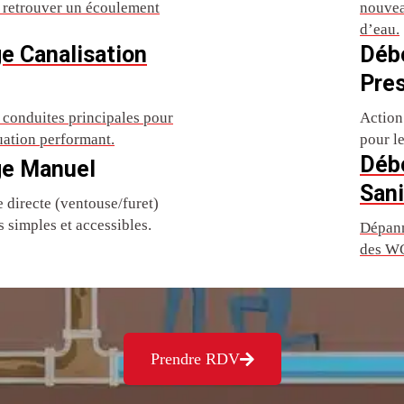
r retrouver un écoulement
nouvea
d’eau.
e Canalisation
Déb
Pre
conduites principales pour
Action
uation performant.
pour l
Déb
e Manuel
Sani
directe (ventouse/furet)
 simples et accessibles.
Dépann
des WC
Prendre RDV