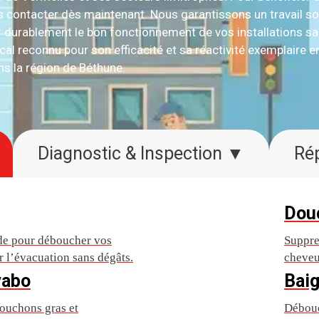
ous contacter dès maintenant. Nous garantissons un travail 
r durablement le bon fonctionnement de vos installations san
cal reconnu pour son efficacité et sa réactivité exemplaire e
s la région de Béthune.
Diagnostic & Inspection ▼
Dou
ide pour déboucher vos
Suppre
lir l’évacuation sans dégâts.
cheveu
vabo
Baig
ouchons gras et
Débouc