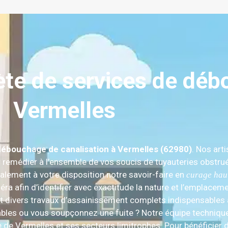
e de services de déb
Vermelles
débouchage de canalisation à Vermelles (62980)
. Nos art
 remédier à l’ensemble de vos soucis de tuyauteries obstrué
alement à votre disposition notre savoir-faire en
curage hau
méra afin d’identifier avec exactitude la nature et l’emplac
et divers travaux d’assainissement complets indispensables 
ables ou vous soupçonnez une fuite ? Notre équipe techniq
de Vermelles et ses secteurs limitrophes. Pour bénéficier d