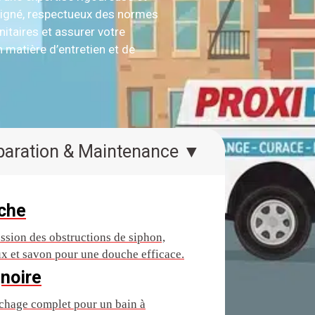
soigné, respectueux des normes
itaires et assurer votre
n matière d’entretien et de
Réparation & Maintenance ▼
che
ssion des obstructions de siphon,
x et savon pour une douche efficace.
noire
hage complet pour un bain à