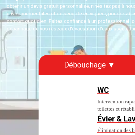
obtenir un devis gratuit personnalisé, n’hésitez pas à n
environnementales et de sécurité en vigueur, pour rétabli
confort quotidien. Faites confiance à un professionnel lo
dépannage de vos réseaux d’évacuation d’eaux usées dan
Débouchage ▼
WC
Intervention rap
toilettes et rétab
Évier & La
Élimination des b