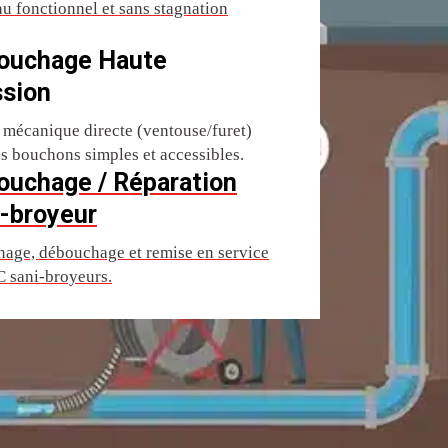
u fonctionnel et sans stagnation
ouchage Haute
ssion
 mécanique directe (ventouse/furet)
es bouchons simples et accessibles.
ouchage / Réparation
-broyeur
age, débouchage et remise en service
 sani-broyeurs.