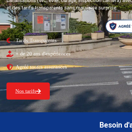
canalisations (WC, évier, curage, inspection caméra) avec
et des tarifs transparents sans mauvaise surprise.
Tarifs Transparents
+ de 20 ans d'expériences
Agréé toutes assurances
Nos tarifs
Besoin d'