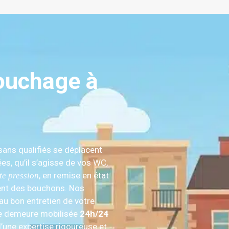
ouchage à
isans qualifiés se déplacent
es, qu’il s’agisse de vos WC,
, en remise en état
te pression
ement des bouchons. Nos
au bon entretien de votre
ue demeure mobilisée
24h/24
’une expertise rigoureuse et