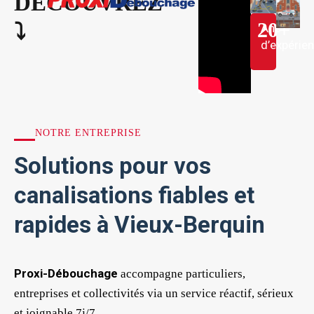
DÉCOUVREZ
20
+
⤵︎
Ans
d’expérie
NOTRE ENTREPRISE
Solutions pour vos
canalisations fiables et
rapides à Vieux-Berquin
Proxi-Débouchage
accompagne particuliers,
entreprises et collectivités via un service réactif, sérieux
et joignable 7j/7.