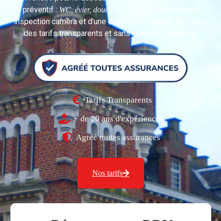
préventif :
. Profitez d’une
WC, évier, douche et curage
inspection caméra et d’une intervention rapide 7j/7, avec
des tarifs transparents et sans mauvaise surprise.
Tarifs Transparents
+ de 20 ans d'expériences
Agréé toutes assurances
Nos tarifs