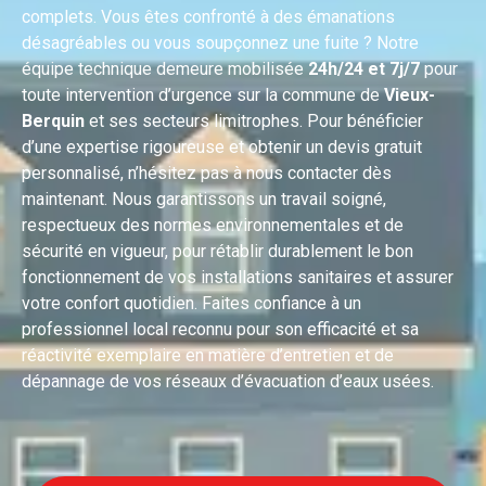
complets. Vous êtes confronté à des émanations
désagréables ou vous soupçonnez une fuite ? Notre
équipe technique demeure mobilisée
24h/24 et 7j/7
pour
toute intervention d’urgence sur la commune de
Vieux-
Berquin
et ses secteurs limitrophes. Pour bénéficier
d’une expertise rigoureuse et obtenir un devis gratuit
personnalisé, n’hésitez pas à nous contacter dès
maintenant. Nous garantissons un travail soigné,
respectueux des normes environnementales et de
sécurité en vigueur, pour rétablir durablement le bon
fonctionnement de vos installations sanitaires et assurer
votre confort quotidien. Faites confiance à un
professionnel local reconnu pour son efficacité et sa
réactivité exemplaire en matière d’entretien et de
dépannage de vos réseaux d’évacuation d’eaux usées.