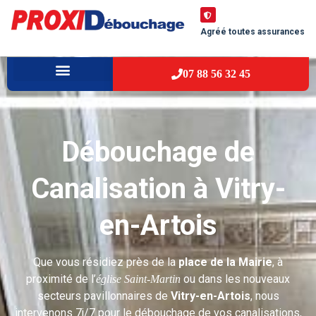
Agréé toutes assurances
07 88 56 32 45
À PROPOS
VILLES D’INTERVENTION
Débouchage de
Canalisation à Vitry-
en-Artois
Que vous résidiez près de la
place de la Mairie
, à
proximité de l’
ou dans les nouveaux
église Saint-Martin
secteurs pavillonnaires de
Vitry-en-Artois
, nous
intervenons 7j/7 pour le débouchage de vos canalisations,