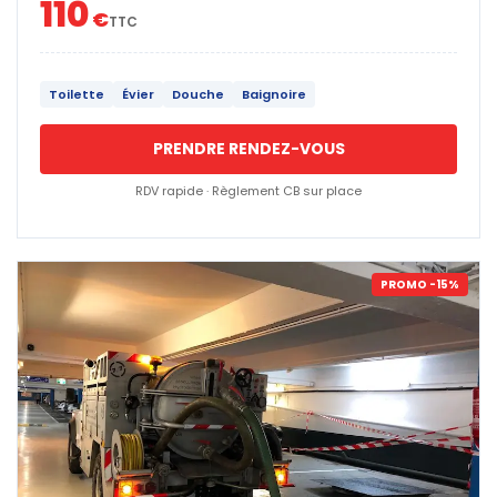
110
€
TTC
Toilette
Évier
Douche
Baignoire
PRENDRE RENDEZ-VOUS
RDV rapide · Règlement CB sur place
PROMO -15%