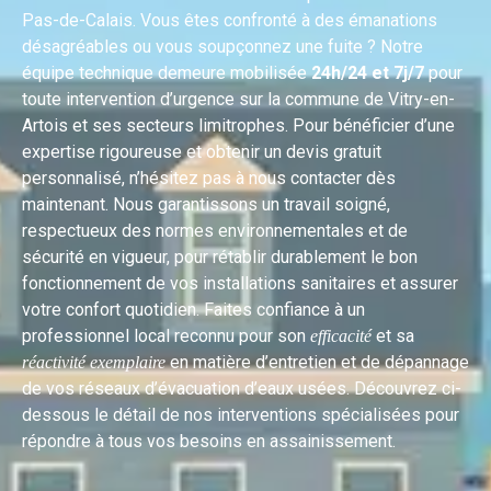
Pas-de-Calais. Vous êtes confronté à des émanations
désagréables ou vous soupçonnez une fuite ? Notre
équipe technique demeure mobilisée
24h/24 et 7j/7
pour
toute intervention d’urgence sur la commune de Vitry-en-
Artois et ses secteurs limitrophes. Pour bénéficier d’une
expertise rigoureuse et obtenir un devis gratuit
personnalisé, n’hésitez pas à nous contacter dès
maintenant. Nous garantissons un travail soigné,
respectueux des normes environnementales et de
sécurité en vigueur, pour rétablir durablement le bon
fonctionnement de vos installations sanitaires et assurer
votre confort quotidien. Faites confiance à un
professionnel local reconnu pour son
et sa
efficacité
en matière d’entretien et de dépannage
réactivité exemplaire
de vos réseaux d’évacuation d’eaux usées. Découvrez ci-
dessous le détail de nos interventions spécialisées pour
répondre à tous vos besoins en assainissement.