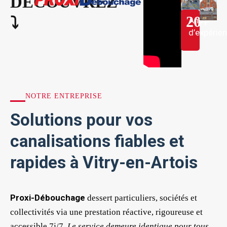
DÉCOUVREZ
20
+
⤵︎
Ans
d’expérie
NOTRE ENTREPRISE
Solutions pour vos
canalisations fiables et
rapides à Vitry-en-Artois
Proxi-Débouchage
dessert particuliers, sociétés et
collectivités via une prestation réactive, rigoureuse et
accessible 7j/7.
Le service demeure identique pour tous