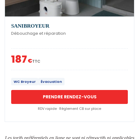
SANIBROYEUR
Débouchage et réparation
187
€
TTC
WC Broyeur
Évacuation
PRENDRE RENDEZ-VOUS
RDV rapide · Règlement CB sur place
Les tarifs préférentiels en ligne ne sont ni rétroactifs ni applicables