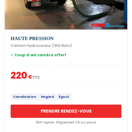
HAUTE PRESSION
Camion Hydrocureur (350 Bars)
✓ Coup d’œil caméra offert
220
€
TTC
Canalisation
Regard
Égout
PRENDRE RENDEZ-VOUS
RDV rapide · Règlement CB sur place