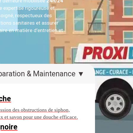
ue demeure mobilisée
24h/24
e expertise rigoureuse et
 soigné, respectueux des
tions sanitaires et assurer
ire en matière d’entretien et
Réparation & Maintenance ▼
che
ssion des obstructions de siphon,
x et savon pour une douche efficace.
noire