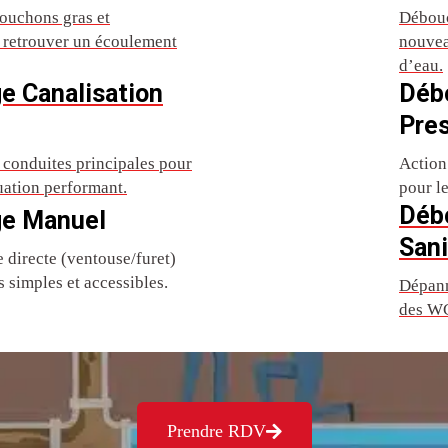
ouchons gras et
Débouc
r retrouver un écoulement
nouvea
d’eau.
e Canalisation
Déb
Pre
conduites principales pour
Action
uation performant.
pour l
Déb
e Manuel
Sani
directe (ventouse/furet)
 simples et accessibles.
Dépann
des WC
Prendre RDV