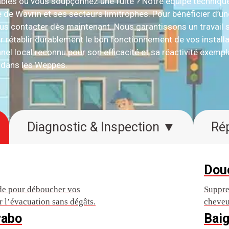
ables ou vous soupçonnez une fuite ? Notre équipe techniq
de Wavrin et ses secteurs limitrophes. Pour bénéficier d’un
nous contacter dès maintenant. Nous garantissons un travail
 rétablir durablement le bon fonctionnement de vos installa
el local reconnu pour son efficacité et sa réactivité exempla
 dans les Weppes.
Diagnostic & Inspection ▼
Dou
ide pour déboucher vos
Suppre
lir l’évacuation sans dégâts.
cheveu
vabo
Baig