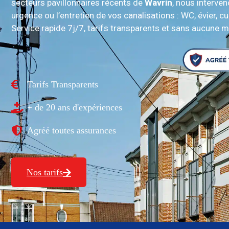
secteurs pavillonnaires récents de
Wavrin
, nous interve
urgence ou l’entretien de vos canalisations : WC, évier, 
Service rapide 7j/7, tarifs transparents et sans aucune m
Tarifs Transparents
+ de 20 ans d'expériences
Agréé toutes assurances
Nos tarifs