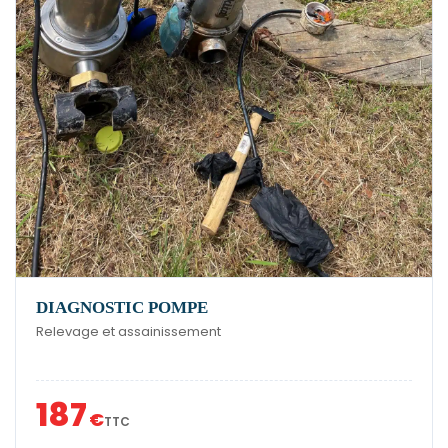
DIAGNOSTIC POMPE
Relevage et assainissement
187
€
TTC