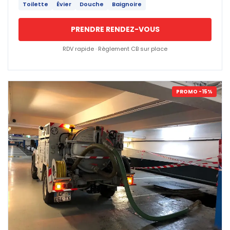
Toilette
Évier
Douche
Baignoire
PRENDRE RENDEZ-VOUS
RDV rapide · Règlement CB sur place
PROMO -15%