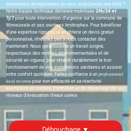
émanations désagréables ou vous soupçonnez une fuite ?
Notre équipe technique demeure mobilisée
24h/24 et
7j/7
pour toute intervention d’urgence sur la commune de
Winnezeele et ses secteurs limitrophes. Pour bénéficier
d’une expertise rigoureuse et obtenir un devis gratuit
personnalisé, n’hésitez pas à nous contacter dès
maintenant. Nous garantissons un travail soigné,
respectueux des normes environnementales et de
sécurité en vigueur, pour rétablir durablement le bon
fonctionnement de vos installations sanitaires et assurer
votre confort quotidien. Faites confiance à un
professionnel
pour son efficacité et sa réactivité
local reconnu
exemplaire en matière d’entretien et de dépannage de vos
réseaux d’évacuation d’eaux usées.
Débouchage ▼