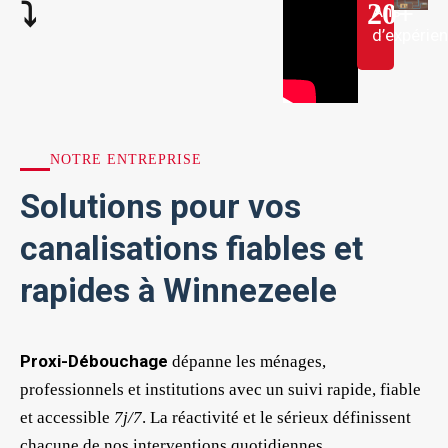
20
+
⤵︎
Ans
d’expérie
NOTRE ENTREPRISE
Solutions pour vos
canalisations fiables et
rapides à Winnezeele
Proxi-Débouchage
dépanne les ménages,
professionnels et institutions avec un suivi rapide, fiable
et accessible
7j/7
. La réactivité et le sérieux définissent
chacune de nos interventions quotidiennes.