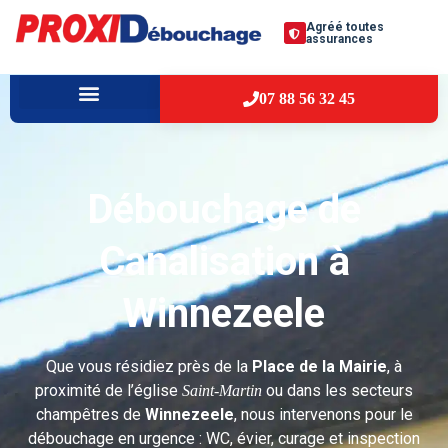
Agréé toutes
assurances
07 88 56 32 45
À PROPOS
VILLES D’INTERVENTION
Débouchage de
Canalisation à
Winnezeele
Que vous résidiez près de la
Place de la Mairie
, à
proximité de l’église
ou dans les secteurs
Saint-Martin
champêtres de
Winnezeele
, nous intervenons pour le
débouchage en urgence : WC, évier, curage et inspection