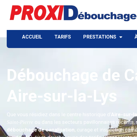
ACCUEIL
TARIFS
PRESTATIONS
Débouchage de Ca
Aire-sur-la-Lys
Que vous résidiez dans le centre historique d’
Aire-sur-l
ou dans les secteurs pavillonnaires récents, 
Saint-Pierre
débouchage de canalisation
, curage et inspection cam