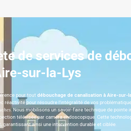
e de services de déb
ire-sur-la-Lys
érence pour tout
débouchage de canalisation à Aire-sur-l
ec réactivité pour résoudre l’intégralité de vos problématiqu
. Nous mobilisons un savoir-faire technique de pointe i
ouches
inspection télévisée par caméra endoscopique. Cette technolo
, garantissant ainsi une intervention durable et ciblée.