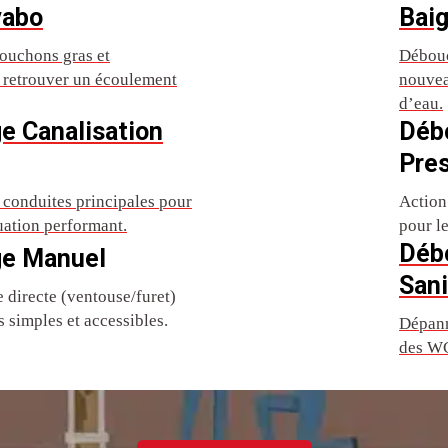
vabo
Baig
ouchons gras et
Débouc
r retrouver un écoulement
nouvea
d’eau.
e Canalisation
Déb
Pre
conduites principales pour
Action
uation performant.
pour l
Déb
e Manuel
Sani
directe (ventouse/furet)
 simples et accessibles.
Dépann
des WC