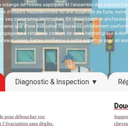
 vidange de fosses septiques et l’ensemble des travaux d’
tées d’odeurs nauséabondes ou une suspicion de fuite, notr
 et ses communes limitrophes. En choisissant un profession
ainsi que d’une exécution rigoureuse, strictement confo
sé
gageons à rétablir le confort de votre habitat grâce à des s
eaux usées. Faites confiance à notre expertise pour un ass
Diagnostic & Inspection ▼
Dou
ide pour déboucher vos
Suppre
lir l’évacuation sans dégâts.
cheveu