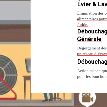
Évier & La
Élimination des b
alimentaires pou
fluide.
Débouchag
Générale
Dégorgement des 
un réseau d’évac
Débouchag
Action mécanique 
pour les bouchons