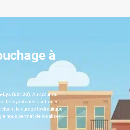
ouchage à
a-Lys (62120)
. Au cœur du
es de tuyauteries obstruées,
ncluant le curage hydraulique
gie nous permet de localiser