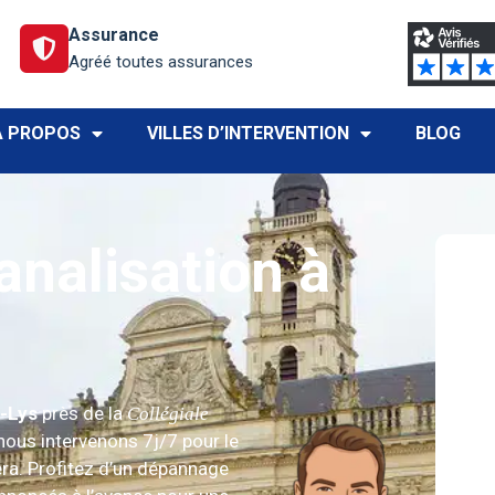
Assurance
Agréé toutes assurances
À PROPOS
VILLES D’INTERVENTION
BLOG
nalisation à
a-Lys
près de la
Collégiale
nous intervenons 7j/7 pour le
éra. Profitez d’un dépannage