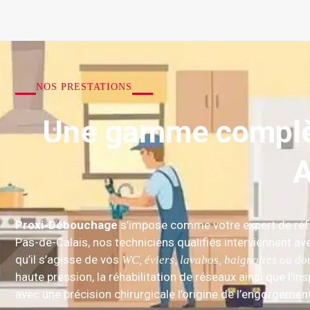
NOS PRESTATIONS
Une gamme complèt
A
Proxi-Débouchage
s’impose comme votre expert de réf
Pas-de-Calais, nos techniciens qualifiés interviennent av
qu’il s’agisse de vos
WC, éviers, lavabos, baignoires ou d
haute pression, la réhabilitation de réseaux ainsi que l’
avec une précision chirurgicale l’origine de l’engorgement