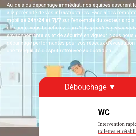
Au-delà du dépannage immédiat, nos équipes assurent la
à la pérennité de vos infrastructures. Face à des remon
mobilisé
24h/24 et 7j/7
sur l’ensemble du secteur airois
efficacité, vous bénéficiez d’un
devis gratuit et personnali
environnementales et de sécurité en vigueur. Nous nous en
dépannage performantes pour vos réseaux d’évacuation d’
une tranquillité d’esprit retrouvée au quotidien.
Débouchage ▼
WC
Intervention rap
toilettes et rétab