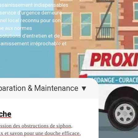
assainissement indispensables
e service d’urgence demeure
nel local reconnu pour son
rme aux normes
olutions d’entretien et de
ainissement irréprochable et
Réparation & Maintenance ▼
che
ssion des obstructions de siphon,
x et savon pour une douche efficace.