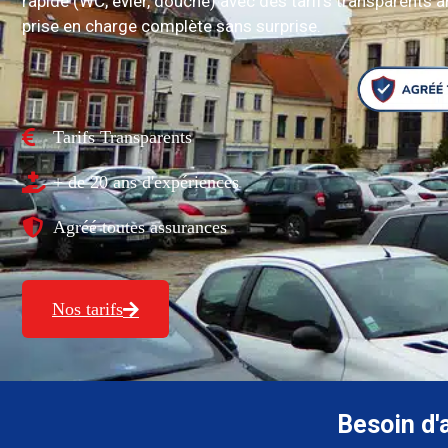
rapide (WC, évier, douche) avec des tarifs transparents 
prise en charge complète sans surprise.
Tarifs Transparents
+ de 20 ans d'expériences
Agréé toutes assurances
Nos tarifs
Besoin d'