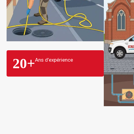
20
+
Ans d’expérience