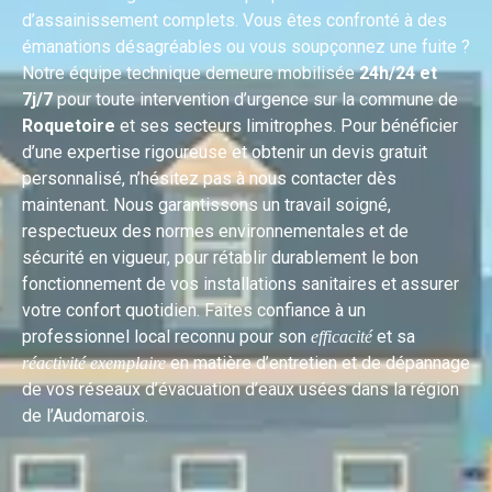
d’assainissement complets. Vous êtes confronté à des
émanations désagréables ou vous soupçonnez une fuite ?
Notre équipe technique demeure mobilisée
24h/24 et
7j/7
pour toute intervention d’urgence sur la commune de
Roquetoire
et ses secteurs limitrophes. Pour bénéficier
d’une expertise rigoureuse et obtenir un devis gratuit
personnalisé, n’hésitez pas à nous contacter dès
maintenant. Nous garantissons un travail soigné,
respectueux des normes environnementales et de
sécurité en vigueur, pour rétablir durablement le bon
fonctionnement de vos installations sanitaires et assurer
votre confort quotidien. Faites confiance à un
professionnel local reconnu pour son
et sa
efficacité
en matière d’entretien et de dépannage
réactivité exemplaire
de vos réseaux d’évacuation d’eaux usées dans la région
de l’Audomarois.