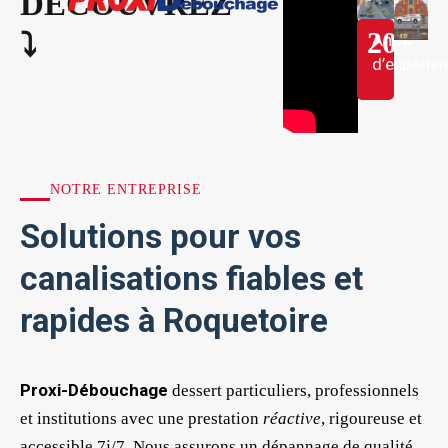
DÉCOUVREZ
20
+
⤵︎
Ans
d’expérie
NOTRE ENTREPRISE
Solutions pour vos
canalisations fiables et
rapides à Roquetoire
Proxi-Débouchage
dessert particuliers, professionnels
et institutions avec une prestation
réactive
, rigoureuse et
accessible 7j/7. Nous assurons un dépannage de qualité