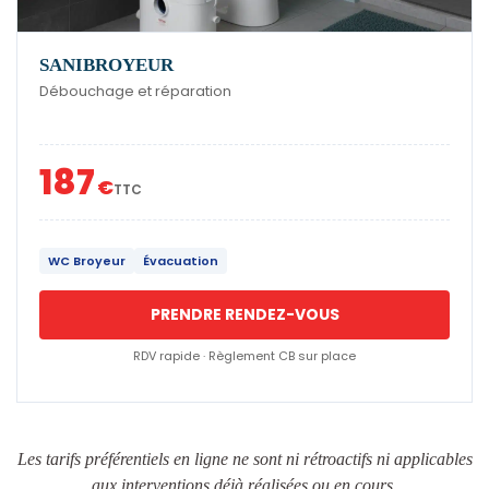
SANIBROYEUR
Débouchage et réparation
187
€
TTC
WC Broyeur
Évacuation
PRENDRE RENDEZ-VOUS
RDV rapide · Règlement CB sur place
Les tarifs préférentiels en ligne ne sont ni rétroactifs ni applicables
aux interventions déjà réalisées ou en cours.