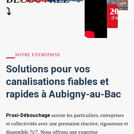
20
+
⤵︎
Ans
d’expérie
NOTRE ENTREPRISE
Solutions pour vos
canalisations fiables et
rapides à Aubigny-au-Bac
Proxi-Débouchage
assiste les particuliers, entreprises
et collectivités avec une prestation réactive, rigoureuse et
disponible 7j/7. Nous offrons une expertise