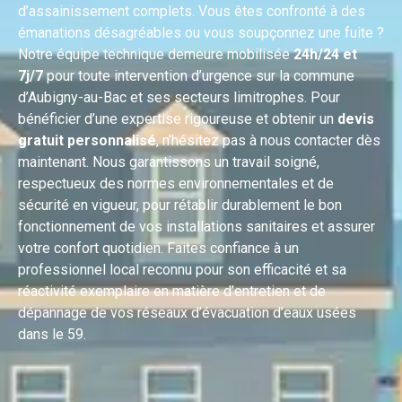
d’assainissement complets. Vous êtes confronté à des
émanations désagréables ou vous soupçonnez une fuite ?
Notre équipe technique demeure mobilisée
24h/24 et
7j/7
pour toute intervention d’urgence sur la commune
d’Aubigny-au-Bac et ses secteurs limitrophes. Pour
bénéficier d’une expertise rigoureuse et obtenir un
devis
gratuit personnalisé
, n’hésitez pas à nous contacter dès
maintenant. Nous garantissons un travail soigné,
respectueux des normes environnementales et de
sécurité en vigueur, pour rétablir durablement le bon
fonctionnement de vos installations sanitaires et assurer
votre confort quotidien. Faites confiance à un
professionnel local reconnu pour son efficacité et sa
réactivité exemplaire en matière d’entretien et de
dépannage de vos réseaux d’évacuation d’eaux usées
dans le 59.